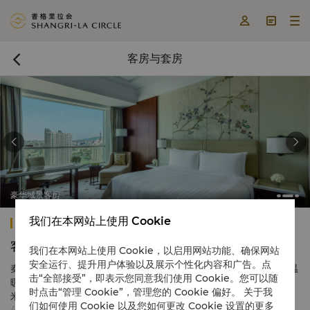



客房与套房



豪华城景客房
我们在本网站上使用 Cookie
秦皇岛香格里拉
客房与套房
我们在本网站上使用 Cookie，以启用网站功能、确保网站
安全运行、提升用户体验以及展示个性化内容和广告。点
秦皇岛香格里拉共设有323间客房和套房，典雅实用的装潢，配搭温
击“全部接受”，即表示您同意我们使用 Cookie。您可以随
暖富有品味的色调，让人倍感惬意。每间客房面积为45-135平方
时点击“管理 Cookie”，管理您的 Cookie 偏好。 关于我
米，宾客置身于此，可透过落地窗饱览风景如画的渤海景色。大部
们如何使用 Cookie 以及您如何更改 Cookie 设置的更多