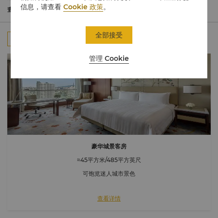
分客房设有宽敞的阳台，坐在供放松之用的座椅上，欣赏迷人的海
信息，请查看
Cookie 政策
。
景。豪华阁海景客房位于酒店16-22层，为追求高标准入住环境的宾
查看更多
客提供个性化服务。
全部接受
全部
客房
行政楼层
套房
连通房
管理 Cookie
豪华城景客房
≈45平方米/485平方英尺
可饱览迷人城市景色
查看详情