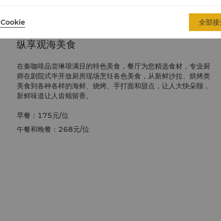
Cookie
全部接
纵享观海美食
在秦咖啡品尝琳琅满目的特色美食，餐厅为您精选食材，专业厨
师在剧院式半开放厨房现场烹饪各色美食，从新鲜沙拉、烘烤类
美食到各种各样的海鲜、烧烤、手打面和甜点，让人大快朵颐，
新鲜味道让人齿颊留香。
早餐：
175
元
/
位
午餐和晚餐：268
元
/
位