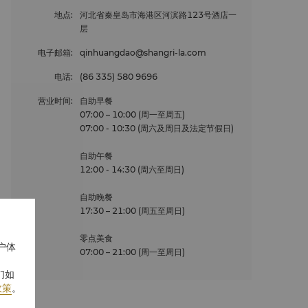
地点
:
河北省秦皇岛市海港区河滨路123号酒店一
层
电子邮箱
:
qinhuangdao@shangri-la.com
电话
:
(86 335) 580 9696
营业时间
:
自助早餐
07:00 – 10:00 (周一至周五)
07:00 - 10:30 (周六及周日及法定节假日)
自助午餐
12:00 - 14:30 (周六至周日)
自助晚餐
17:30 – 21:00 (周五至周日)
零点美食
户体
07:00 – 21:00 (周一至周日)
们如
政策
。