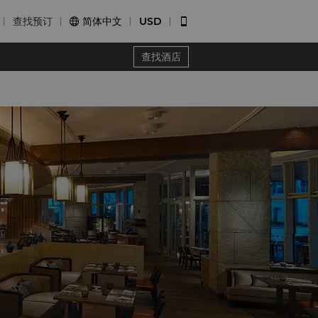
查找预订
简体中文
USD


查找酒店