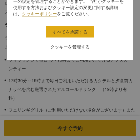
ーの設定を管理することができます。 当社がクッキーを
ロアプランのラサウィングラサジュニアスイートにて、リラック
使用する方法およびクッキー設定の変更に関する詳細
スした休暇をお楽しみいただけます。
は、
クッキーポリシー
をご覧ください。
ラサウィング詳細
すべてを承諾する
ラサウィングのゲストルームでは以下の特典をお楽しみいただけ
ます。
クッキーを管理する
ラサラウンジで毎日15～16時までご利用いただけるアフタヌー
ンティー
17時30分～19時まで毎日ご利用いただけるカクテルと夕食前カ
ナッペを含む厳選されたアルコールドリンク （19時より有
料）
フェリンギグリル（ご利用いただけない場合がございます）また
はスパイスマーケットカフェでの朝食
今すぐ予約
ラサウィングのプールのご利用（16歳以上のお客様のみ）