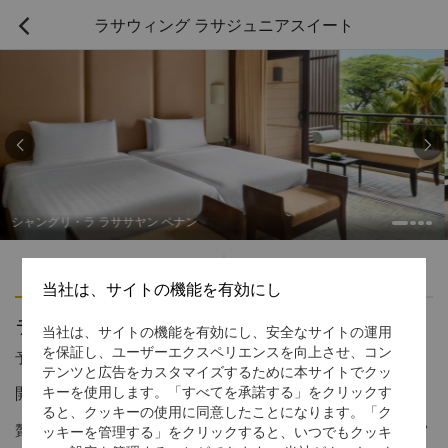
ラサウィング ラサジュニアスイート



・ラ ラササヤン ペナン
シャングリ
ハイライト
アメニティ
当社は、サイトの機能を有効にし
ラサウィング ラサジュニアスイート
当社は、サイトの機能を有効にし、安全なサイトの運用
を保証し、ユーザーエクスペリエンスを向上させ、コン
予約受付窓口の電話番号
1 866 565 5050
テンツと広告をカスタマイズするために本サイトでクッ
開放感溢れるゲストルームで贅沢なひと時を
キーを使用します。「すべてを承諾する」をクリックす
ると、クッキーの使用に同意したことになります。「ク
贅沢な広さと洗練された豪華なインテリアをしつらえた1ルームフ
ッキーを管理する」をクリックすると、いつでもクッキ