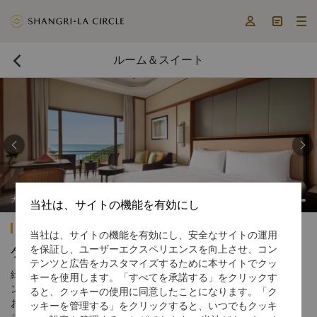



ルーム＆スイート



デンウィングデラックスシービュールーム
ガー
当社は、サイトの機能を有効にし
シャングリ・ラ ラササヤン ペナン
当社は、サイトの機能を有効にし、安全なサイトの運用
を保証し、ユーザーエクスペリエンスを向上させ、コン
ゲストルーム＆スイート
テンツと広告をカスタマイズするために本サイトでクッ
緑豊かなトロピカルガーデンに囲まれたシャングリ・ラ ラササヤ
キーを使用します。「すべてを承諾する」をクリックす
ン ペナンは、海や丘陵の美しい景色を望む304室のゲストルーム
ると、クッキーの使用に同意したことになります。「ク
およびスイートを擁しています。伝統的なモチーフとエレガント
ッキーを管理する」をクリックすると、いつでもクッキ