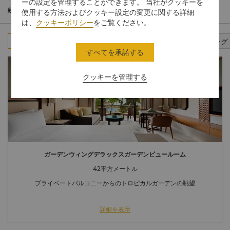
なマレーシアンテイストを取り入れてデザインされたインテリア
ーの設定を管理することができます。 当社がクッキーを
は、温かく風通しの良い、トロピカル調の安らぎの空間を演出し
続きを読む
使用する方法およびクッキー設定の変更に関する詳細
ています。
は、
クッキーポリシー
をご覧ください。
すべて
スタンダードルーム
スイート
コネクティング
すべてを承諾する
クッキーを管理する
ガーデンウィングデラックスガーデンビュールーム
42平方メートル
プライベートバルコニーからのトロピカルガーデンの眺望
詳細を表示