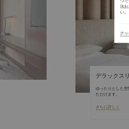
つで
法お
い。
クッ
デラックス
ゆったりとした空
ただけます。
さらに詳しく