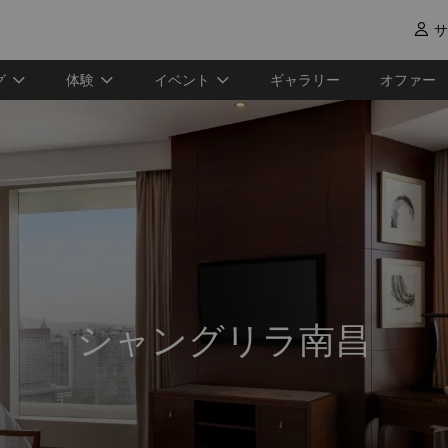
サ

グ
体験
イベント
ギャラリー
オファー
シャングリラ南昌