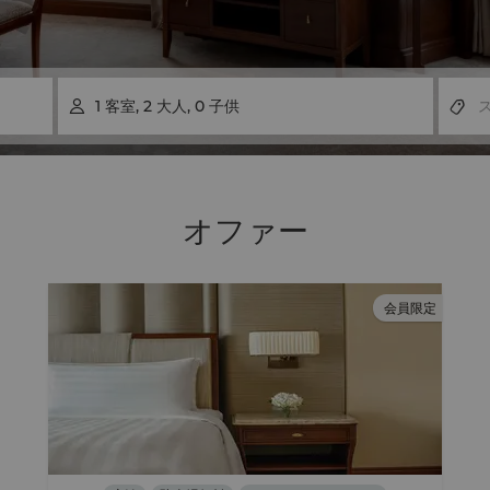
1
客室
,
2
大人
,
0
子供

オファー
会員限定