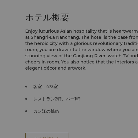
ホテル概要
Enjoy luxurious Asian hospitality that is heartwarm
at Shangri-La Nanchang. The hotel is the base fr
the heroic city with a glorious revolutionary tradit
room, you are drawn to the window where you ar
stunning view of the Ganjiang River, watch TV and
cheers in room. You also notice that the interiors
elegant décor and artwork.
客室：473室
レストラン2軒、バー1軒
カン江の眺め