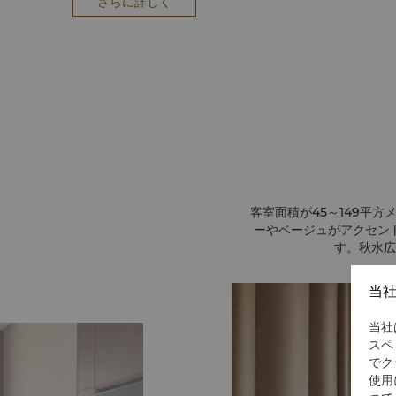
さらに詳しく
客室面積が45～149平
ーやベージュがアクセン
す。秋水広
当
当社
スペ
でク
使用