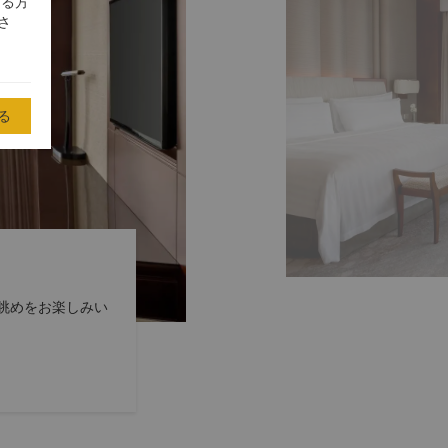
する方
さ
る
眺めをお楽しみい