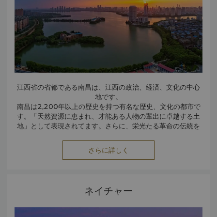
住んでいた故居です。朱耷を記念し、初となる古代画家記念
館が敷地内に建てられました。
江西省の省都である南昌は、江西の政治、経済、文化の中心
地です。
南昌は2,200年以上の歴史を持つ有名な歴史、文化の都市で
す。「天然資源に恵まれ、才能ある人物の輩出に卓越する土
地」として表現されてます。さらに、栄光たる革命の伝統を
持つ英雄の都市です。中国人民解放軍がこの都市で生まれ、
南昌蜂起が起こされました。南昌には美しい山や川、湖があ
さらに詳しく
り、景観が良く環境に優しい都市でもあります。都市の南部
南昌は現在、「現代的な宗教・経済的中心地」や「現代的で
から北部までカン江が通り、都市全体に川や湖があります。
文明化した環境に優しい英雄の都市」となることを目指して
郊外では緑溢れる山々をご覧いただけます。
います。
ネイチャー