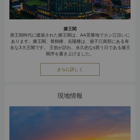
滕王閣
唐王朝時代に建築された滕王閣は、A4景勝地でカン江沿いに
あります。滕王閣、黄鶴楼、岳陽楼は、揚子江南部にある有
名な3大王閣です。 王勃が訪れ、永久的なs買う日である滕王
閣序を書き上げました。
八一南昌起義記念館
八一南昌起義記念館は、八一南昌起義指揮部跡地（旧江西大
さらに詳しく
旅社）にあります。1977年、八一南昌起義記念館が、中国
共産党の中央宣伝部による100ヶ所の愛国主義教育模範基地
の一つに選ばれました。敷地内に、江沢民総書記によって
「軍旗昇起的地方（軍旗が上がった場所）」と刻まれた石碑
縄金塔
現地情報
が立っています。2007年に南昌起義80周年を記念し、この
縄金塔は唐王朝時代後期に建てられました。陸地を堀り塔を
建てるため、古代の刀や金の縄、仏教遺物を入れる鋼鉄製の
博物館が大規模に再建築されました。
塔が必要だったため縄金塔と名づけられました。南昌で最も
高い古代建築物です。
八大山人記念館 （青雲譜区）
梅湖の畔にある八大山人記念館は、明王朝時代末期から清王
朝時代初期まで、画家の朱耷（文学上の名前は八大山人）が