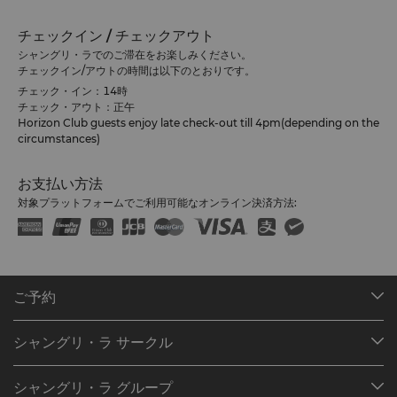
チェックイン / チェックアウト
シャングリ・ラでのご滞在をお楽しみください。
チェックイン/アウトの時間は以下のとおりです。
チェック・イン：14時
チェック・アウト：正午
Horizon Club guests enjoy late check-out till 4pm(depending on the
circumstances)
お支払い方法
対象プラットフォームでご利用可能なオンライン決済方法:
ご予約
目的地
シャングリ・ラ サークル
ご予約の検索
プログラム概要
ミーティング＆イベント
シャングリ・ラ グループ
シャングリ・ラ サークルに入会
レストラン＆バー