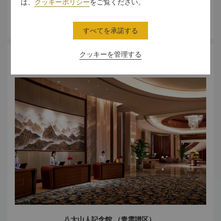
は、
クッキーポリシー
をご覧ください。
着いただけますよう、コンシェルジュがお手伝いいたしま
す。
さらに詳しく
すべてを承諾する
クッキーを管理する
アート＆カルチャー
八大山人記念館 （青雲譜区）