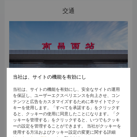
ムの実施後、伝統的な中国庭園スタイルによる総合的な名勝
地となりました。包括的な改良プログラムは、中国政府建設
交通
部により、「中国の生活環境のモデル」を受賞しました。
梅岭山風景区
梅岭は南昌の西部郊外の湖のほとりにあり、150平方キロメ
ートルに及びます。4A風景区に指定されています。梅岭は仏
教や道教の聖地の一つで、険しい山や景観があります。
南昌之星
ホテルが所在する同じ地区に、世界で3番目に高く、中国で最
も高い大観覧車があります。
都市周辺
麓山
車で1時間半先にある九江市は、滝や山の景観で有名です。唐
王朝時代に有名な詩人である李 白による古い詩がこの地域で
当社は、サイトの機能を有効にし
書かれました。
三清山
当社は、サイトの機能を有効にし、安全なサイトの運用
車で2時間半先にある上饒市は、素晴らしい景観で有名な道教
を保証し、ユーザーエクスペリエンスを向上させ、コン
の山です。
テンツと広告をカスタマイズするために本サイトでクッ
婺源
キーを使用します。「すべてを承諾する」をクリックす
シャングリ・ラ ホテル 南昌は、南昌駅や南昌西駅から車で
車で2時間半先にある婺源は、中国で最も美しい村の一つに選
ると、クッキーの使用に同意したことになります。「ク
20分、南昌东駅から車で35分、南昌昌北国際空港から車で
ばれました。
ッキーを管理する」をクリックすると、いつでもクッキ
30分の距離にございます。2015年に建築完成予定の地下鉄
龙虎山
ーの設定を管理することができます。 当社がクッキーを
は、ホテルから徒歩10分の距離にございます。
車で2時間の場所にある龙虎山は、素晴らしい景観で有名な道
使用する方法およびクッキー設定の変更に関する詳細
お出かけの際には、お客様が快適かつ時間通りに目的地に到
教の山です。