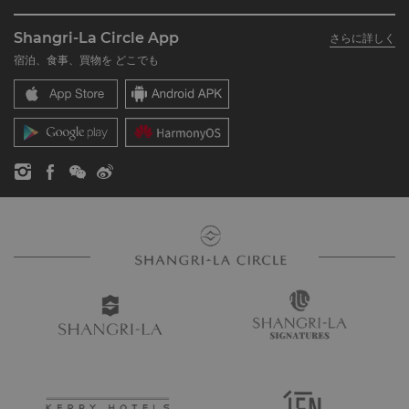
シャングリ・ラ グループについて
私のアカウント
投資家の皆さま
Shangri-La Circle App
さらに詳しく
シャングリ・ラ ブランド
よくあるお問合せや質問
採用情報
宿泊、食事、買物を どこでも
シャングリ・ラ センター
SLCに関するお問い合わせ
企業の社会的責任
レジデンス
ニュース
お問い合わせ