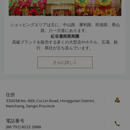
ショッピングエリアは主に、中山路、勝利路、民徳路、香山
路、八一大道にあります。
紅谷灘商業商圈
高級ブランドを販売する多くの大型店やホテル、広場、銀
行、商社が立ち並んでいます。
八一広場
7つのショッピングビルが立ち並ぶ現代的なショッピングエリ
さらに詳しく
アです。
勝利路
100年の歴史を持つ商業街路で、地元の住人に人気のショッ
ピング通りです。
住所
330038 No. 669, Cui Lin Road, Honggutan District,
Nanchang, Jiangxi Province
電話番号
(86 791) 8222 2888