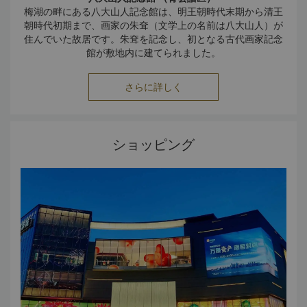
梅湖の畔にある八大山人記念館は、明王朝時代末期から清王
朝時代初期まで、画家の朱耷（文学上の名前は八大山人）が
住んでいた故居です。朱耷を記念し、初となる古代画家記念
館が敷地内に建てられました。
八一南昌起義記念館
八一南昌起義記念館は、八一南昌起義指揮部跡地（旧江西大
さらに詳しく
旅社）にあります。中国共産党の中央宣伝部による愛国主義
教育運動の本部100ヶ所の一つとして、1977年に八一南昌
起義記念館と名付けられました。敷地内に、江沢民総書記に
よって「軍旗昇起的地方（軍旗が上がった場所）」と刻まれ
ショッピング
た石碑が立っています。