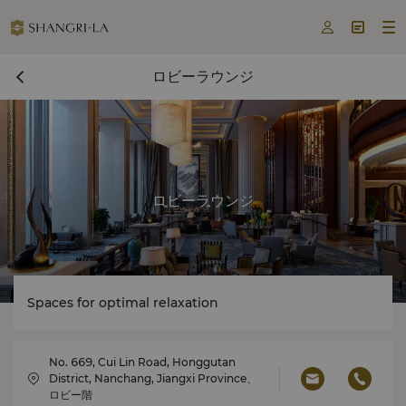



ロビーラウンジ
ロビーラウンジ
Spaces for optimal relaxation
No. 669, Cui Lin Road, Honggutan
District, Nanchang, Jiangxi Province、
ロビー階