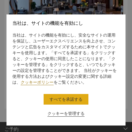
当社は、サイトの機能を有効にし
当社は、サイトの機能を有効にし、安全なサイトの運用
Spaces for Optimal Relaxation
を保証し、ユーザーエクスペリエンスを向上させ、コン
テンツと広告をカスタマイズするために本サイトでクッ
キーを使用します。「すべてを承諾する」をクリックす
Lobby Lounge is an ideal place to meet for business
ると、クッキーの使用に同意したことになります。「ク
or leisure. Guests can choose from a full range of
ッキーを管理する」をクリックすると、いつでもクッキ
teas, coffees, cocktails and light meals while enjoying
ーの設定を管理することができます。 当社がクッキーを
live musical entertainment.
使用する方法およびクッキー設定の変更に関する詳細
は、
クッキーポリシー
をご覧ください。
すべてを承諾する
クッキーを管理する
ご予約