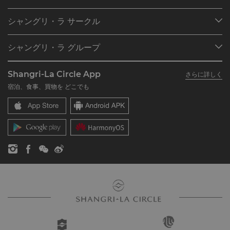
目的地
シャングリ・ラ サークル
ご予約の検索
プログラム概要
ミーティング＆イベント
シャングリ・ラ グループ
シャングリ・ラ サークルに入会
レストラン＆バー
シャングリ・ラ グループについて
私のアカウント
投資家の皆さま
Shangri-La Circle App
さらに詳しく
シャングリ・ラ ブランド
よくあるお問合せや質問
採用情報
宿泊、食事、買物を どこでも
シャングリ・ラ センター
SLCに関するお問い合わせ
企業の社会的責任
レジデンス
ニュース
お問い合わせ