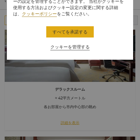
けるパノラマウィンドウが備わっております。
ーの設定を管理することができます。 当社がクッキーを
使用する方法およびクッキー設定の変更に関する詳細
は、
クッキーポリシー
をご覧ください。
すべて
スタンダードルーム
クラブルーム
スイート
すべてを承諾する
クッキーを管理する
デラックスルーム
≈ 42平方メートル
各お部屋から市内中心部の眺め
詳細を表示