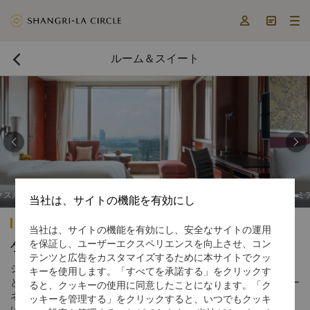



ルーム＆スイート



プレミアリバービュー ル
当社は、サイトの機能を有効にし
シャングリ・ラ 広州
当社は、サイトの機能を有効にし、安全なサイトの運用
を保証し、ユーザーエクスペリエンスを向上させ、コン
ゲストルーム
テンツと広告をカスタマイズするために本サイトでクッ
シャングリ・ラホテル広州では、広々として豪華なゲストルーム
キーを使用します。「すべてを承諾する」をクリックす
とスイートを704室ご用意しております。全室に、無料のインター
ると、クッキーの使用に同意したことになります。「ク
ネット接続や液晶テレビ、珠江または緑豊かな庭園をご覧いただ
ッキーを管理する」をクリックすると、いつでもクッキ