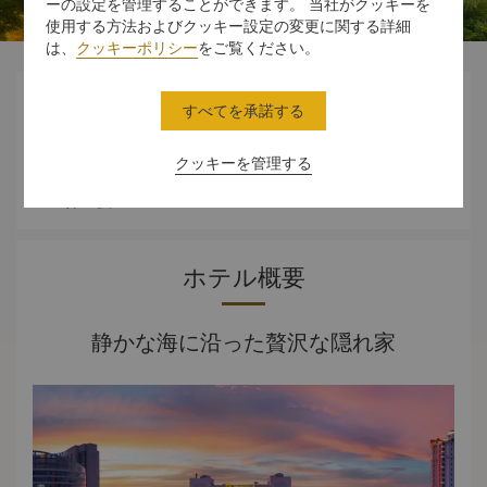
ーの設定を管理することができます。 当社がクッキーを
使用する方法およびクッキー設定の変更に関する詳細
は、
クッキーポリシー
をご覧ください。




すべてを承諾する
クッキーを管理する
スタンダード
ダイニング
体験
オファー
ルーム
ホテル概要
静かな海に沿った贅沢な隠れ家