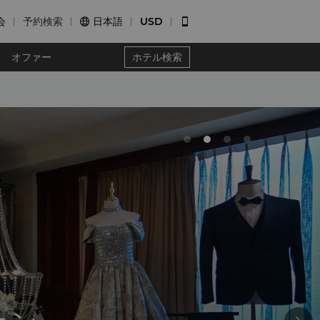
会
予約検索
日本語
USD


オファー
ホテル検索