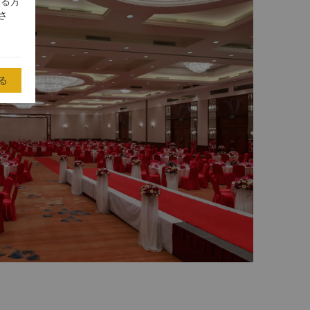
する方
さ
る