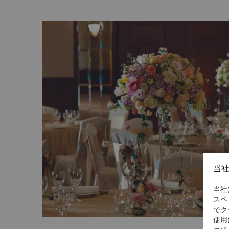
当
当社
スペ
でク
使用