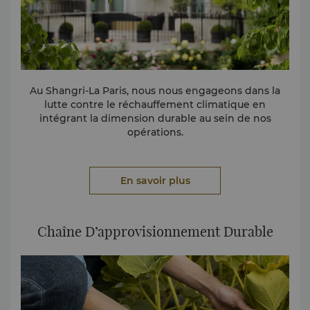
Au Shangri-La Paris, nous nous engageons dans la
lutte contre le réchauffement climatique en
intégrant la dimension durable au sein de nos
opérations.
•
Nous distribuons des gourdes réutilisables à nos
partenaires et collaborateurs (plus de 370 bouteilles
En savoir plus
depuis 2020) pour réduire notre consommation
d’objets à usage unique sur notre lieu de travail.
•
Les produits d’hygiène déjà utilisés sont rassemblés,
Chaîne D’approvisionnement Durable
pour être ensuite recyclés par notre partenaire
Clean
the World
.
•
Nous réduisons notre empreinte carbone grâce au
tri de déchets en partenariat avec la société
Take a