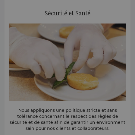
notre succès. Plus de 30 nationalités sont
représentées parmi nos équipes, et nous travaillons
Sécurité et Santé
quotidiennement auprès d’une trentaine de
collègues en situation de handicap
• Le développement personnel et professionnel est à
l'avant-garde de la culture Shangri-La, et nous
soutenons les aspirations de carrière de chaque
collaborateur avec la
Shangri-La Academy
Nous appliquons une politique stricte et sans
tolérance concernant le respect des règles de
sécurité et de santé afin de garantir un environment
sain pour nos clients et collaborateurs.