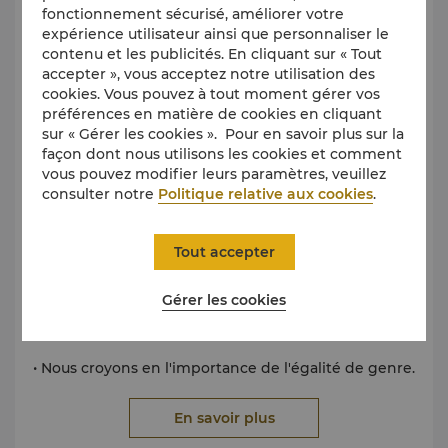
fonctionnement sécurisé, améliorer votre
expérience utilisateur ainsi que personnaliser le
contenu et les publicités. En cliquant sur « Tout
accepter », vous acceptez notre utilisation des
cookies. Vous pouvez à tout moment gérer vos
préférences en matière de cookies en cliquant
sur « Gérer les cookies ». Pour en savoir plus sur la
façon dont nous utilisons les cookies et comment
vous pouvez modifier leurs paramètres, veuillez
consulter notre
Politique relative aux cookies
.
Tout accepter
Conformément aux valeurs Shangri-La, nous veillons
Gérer les cookies
constamment à offrir un excellent environnement
de travail à nos collaborateurs.
• Nous croyons en l'importance de l'égalité de genre.
Au Shangri-La Paris, 50% des membres de la
Direction sont des femmes
En savoir plus
• La diversité et l'intégration sont les clés de