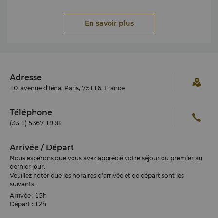
• Notre établissement est conforme aux normes
HACCP
En savoir plus
• Formation d'hygiène
obligatoire
pour le personnel
qui manipule des aliments
• Des formations de crise régulières pour une
protection
optimale de nos clients
Adresse
10, avenue d'Iéna, Paris, 75116, France
• Nous nous engageons à offrir un environment
garantissant à nos clients et collaborateurs confort et
Téléphone
bien-être au travers de notre programme
Shangri-La
(33 1) 5367 1998
Cares
Arrivée / Départ
Nous espérons que vous avez apprécié votre séjour du premier au
dernier jour.
Veuillez noter que les horaires d'arrivée et de départ sont les
suivants :
Arrivée : 15h
Départ : 12h