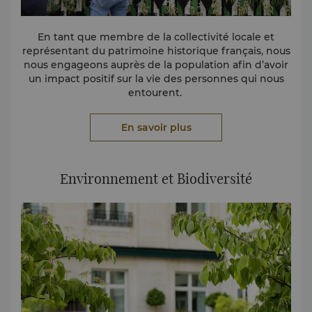
En tant que membre de la collectivité locale et
représentant du patrimoine historique français, nous
nous engageons auprès de la population afin d’avoir
un impact positif sur la vie des personnes qui nous
entourent.
• Tous les ans des salariés participent à la Course des
En savoir plus
10km des étoiles pour soutenir l’association Laurette
Fugain.
• Nous collectons des vêtements pour une
Environnement et Biodiversité
associations qui aide les plus démunis.
•
Dans le cadre de notre partenariat avec le Crous,
nos salariés bénévoles cuisinent chaque mois des
plats pour les étudiants.