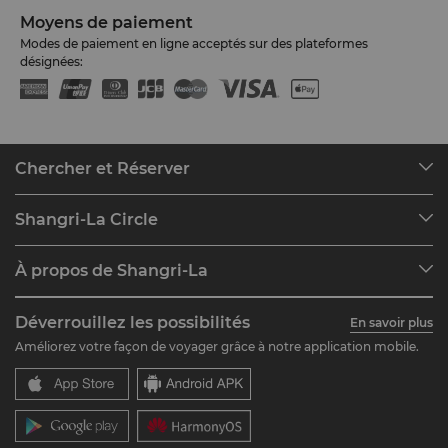
Moyens de paiement
Modes de paiement en ligne acceptés sur des plateformes
désignées:
Chercher et Réserver
Nos destinations
Shangri-La Circle
Rechercher votre réservation
Mon compte
Réunions et Événements
À propos de Shangri-La
Rejoignez Shangri-La Circle
Restaurants et Bars
À propos de nous
Aperçu du compte
Investisseurs
Déverrouillez les possibilités
En savoir plus
Nos marques d'hôtels
FAQ
Carrières
Améliorez votre façon de voyager grâce à notre application mobile.
Centres Shangri-La
Contactez-nous
Citoyennetés du monde
Résidences
Actualités
Contactez-nous