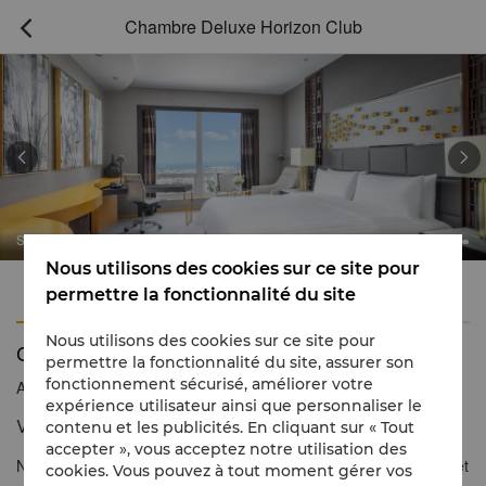
Chambre Deluxe Horizon Club



Shangri-La Dubai
Nous utilisons des cookies sur ce site pour
Caractéristiques
Finaliser et valider
permettre la fonctionnalité du site
Nous utilisons des cookies sur ce site pour
Chambre Deluxe Horizon Club
permettre la fonctionnalité du site, assurer son
fonctionnement sécurisé, améliorer votre
Appel gratuit
1 866 565 5050
expérience utilisateur ainsi que personnaliser le
Vues impressionnantes et privilèges exclusifs
contenu et les publicités. En cliquant sur « Tout
accepter », vous acceptez notre utilisation des
Nos chambres Deluxe Horizon Club sont baignées de tons frais et
cookies. Vous pouvez à tout moment gérer vos