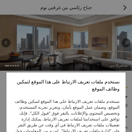
جناح رئاسي من غرفتي نوم



شانغريلا دبي
الميزات
وسائل الراحة
نستخدم ملفات تعريف الارتباط على هذا الموقع لتمكين
وظائف الموقع
جناح رئاسي من غرفتي نوم
نستخدم ملفات تعريف الارتباط على هذا الموقع لتمكين وظائف
الرقم المجاني
1 866 565 5050
الموقع، وضمان عمل الموقع بأمان، وتعزيز تجربة المستخدم،
وتخصيص المحتوى والإعلانات. بالنقر فوق "قبول الكل"، فإنك
مستويات استثنائية من الفخامة وجودة الخدمات
توافق على استخدامنا لملفات تعريف الارتباط. يمكنك إدارة
تفضيلات ملفات تعريف الارتباط في أي وقت عن طريق النقر
يتميّز الجناح الرئاسي المكوّن من غرفتي نوم بموقعه في الطابق 42،
على "إدارة ملفات تعريف الارتباط". لمزيد من المعلومات حول