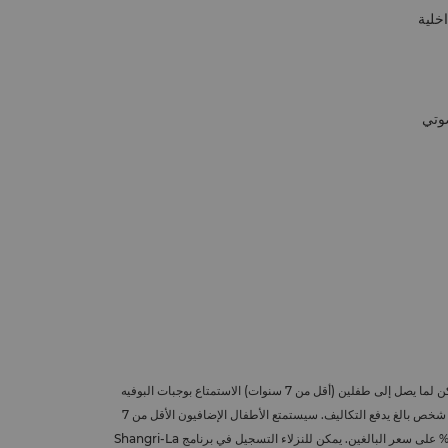
خلية
صوتي
بالنسبة لأعضاء برنامج Shangri-La Circle المسافرين بصحبة عائلاتهم، يمكن لما يصل إلى طفلين (أقل من 7 سنوات) الاستمتاع بوجبات البوفيه
مجاناً في المطاعم المفتوحة طوال اليوم لتقديم الطعام، عندما يكونان برفقة شخص بالغ يدفع التكاليف. سيستمتع الأطفال الإضافيون الأقل من 7
سنوات، والأطفال الذين تتراوح أعمارهم ما بين 7 سنوات و11 سنة، بخصم 50% على سعر البالغين. يمكن للنزلاء التسجيل في برنامج Shangri-La