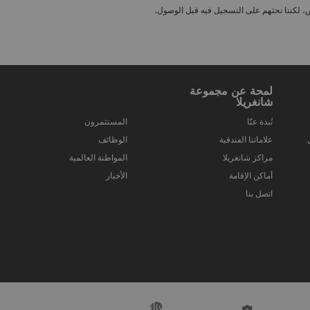
لمحة عن مجموعة
شانغريلا
نُبذة عنّا
المستثمرون
علاماتنا الفندقية
الوظائف
مراكز شانغريلا
المواطنة العالمية
أماكن الإقامة
الأخبار
اتصل بنا