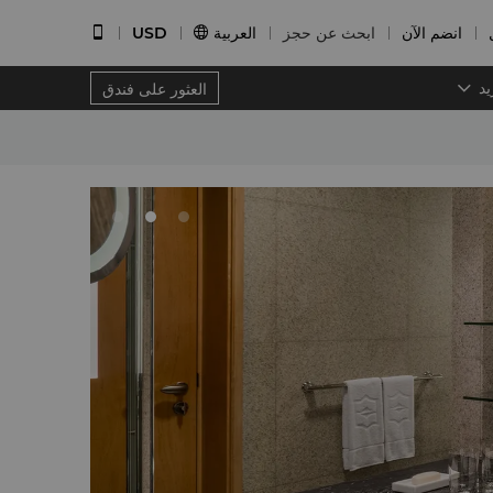
انضم الآن
ابحث عن حجز
العربية
USD


يد
العثور على فندق