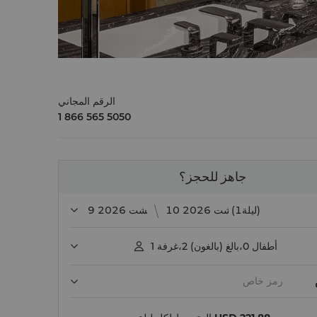
الرقم المجاني
1 866 565 5050
جاهز للحجز؟
(1ليلة)
أطفال
0
،
بالغ (بالغون)
2
،
غرفة
1
