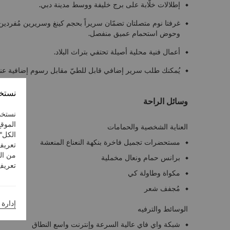
إطلالات خلّابة على برج خليفة ووسط مدينة دبي.
غرفتا نوم متصلتان تضمّان سريراً بحجم كينغ وسريرين مُفردي
وحوض استحمام عميق منفصل.
أعمال فنية محلية أصيلة تحتفي بتراث البلاد.
يُمكنك طلب سرير إضافي قابل للطيّ مقابل رسوم إضافية عن
نستخد
وسائل الراحة
نستخد
الموقع
العناية الشخصية والحمامات
الكل"
مستحضرات تجميل فاخرة بنكهة النعناع المنعشة
تعريف
من ال
برانس حمام ونعال مخملية
تعريف 
مكواة وطاولة كي
مُجفف شعر
إدارة 
الوسائط والترفيه
شبكة واي فاي عالية السرعة وإنترنت واسع النطاق