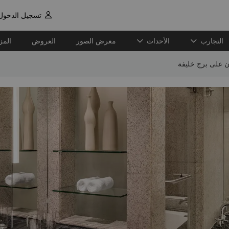
تسجيل الدخول

التجارب
الأحداث
معرض الصور
العروض
المز
ن على برج خليفة