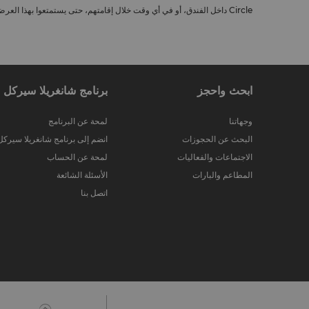
Circle داخل الفندق، أو في أي وقت خلال إقامتهم، حتى يستمتعوا بهذا العرض، لكننا نحثهم على التسجيل فيه قبل الوصول.
ابحث واحجز
برنامج شانغريلا سيركل
وجهاتنا
لمحة عن البرنامج
البحث عن الحجوزات
انضم إلى برنامج شانغريلا سيركل
الاجتماعات والفعاليات
لمحة عن الحساب
المطاعم والبارات
الأسئلة الشائعة
اتصل بنا