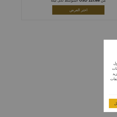
من
USD 221.88
المتوسط لكل ليلة
اختر العرض
ول
فات
يد
لفات
ل