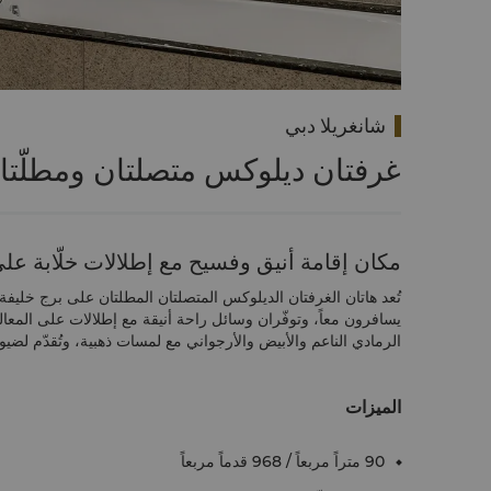
شانغريلا دبي
غرفتان ديلوكس متصلتان ومطلّتا
مكان إقامة أنيق وفسيح مع إطلالات خلّابة على
تُعد هاتان الغرفتان الديلوكس المتصلتان المطلتان على برج خليفة خي
يسافرون معاً، وتوفّران وسائل راحة أنيقة مع إطلالات على المعالم
الرمادي الناعم والأبيض والأرجواني مع لمسات ذهبية، وتُقدّم لضيوف
الميزات
90 متراً مربعاً / 968 قدماً مربعاً