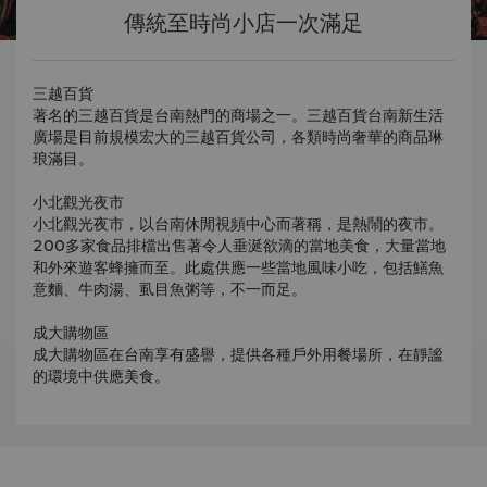
傳統至時尚小店一次滿足
三越百貨
著名的三越百貨是台南熱門的商場之一。三越百貨台南新生活
廣場是目前規模宏大的三越百貨公司，各類時尚奢華的商品琳
琅滿目。
小北觀光夜市
小北觀光夜市，以台南休閒視頻中心而著稱，是熱鬧的夜市。
200多家食品排檔出售著令人垂涎欲滴的當地美食，大量當地
和外來遊客蜂擁而至。此處供應一些當地風味小吃，包括鱔魚
意麵、牛肉湯、虱目魚粥等，不一而足。
成大購物區
成大購物區在台南享有盛譽，提供各種戶外用餐場所，在靜謐
的環境中供應美食。