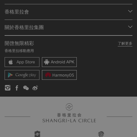
我們的目的地
香格里拉會
查找預訂
會員計劃概述
會議與宴會
關於香格里拉集團
加入香格里拉會
餐廳與酒吧
關於我們
我的賬戶
投資諮詢
開啓無限精彩
了解更多
我們的酒店品牌
常見問題
職業發展
香格里拉移動應用
香格里拉中心
聯絡我們
企業社會責任
香格里拉公寓
新聞稿
聯繫方式