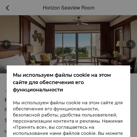
Horizon Seaview Room



Shangri-La Sanya
Мы используем файлы cookie на этом
Характеристики
Удобства
сайте для обеспечения его
функциональности
Horizon Seaview Room
Мы используем файлы cookie на этом сайте для
обеспечения его функциональности,
Бесплатно
1 866 565 5050
безопасной работы, удобства пользователей,
Spacious room with sea view and club privileges.
персонализации контента и рекламы. Нажимая
«Принять все», вы соглашаетесь на
Horizon Seaview Rooms offer relaxed accommodation with
использование нами файлов cookie. Вы можете