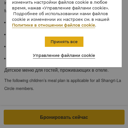
изменить настройки файлов cookie в любое
inviting featuring rich woods, comfortable fabrics and delightful
время, нажав «Управление файлами cookie».
furnishings.
Подробнее об использовании нами файлов
cookie и изменении их настроек см. в нашей
≈64sqm
Политике в отношении файлов cookie
.
Private balcony with tropical sea views.
Принять все
Spacious bathroom with rainforest showerhead.
Управление файлами cookie
Wi-Fi.
Детское меню для гостей, проживающих в отеле.
The following children’s meal plan is applicable for all Shangri-La
Circle members.
At both city and resort hotels, when accompanied by a dine-in
Бронировать сейчас
adult, up to 2 children of registered in-house hotel guests at the