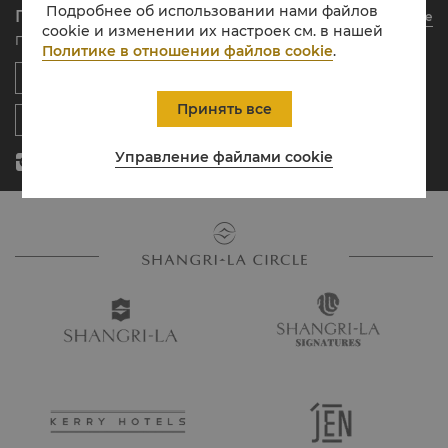
Подробнее об использовании нами файлов
Приложение Shangri-La Circle
Узнать больше
Наши отельные бренды
Часто задаваемые вопросы
Вакансии
cookie и изменении их настроек см. в нашей
Проживание, питание и покупки в любое время в любом месте
Политике в отношении файлов cookie
.
Центры Shangri-La
Контакты
Глобальные гражданские инициативы
Апартаменты
Новости
Контакты
Принять все
Управление файлами cookie