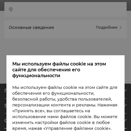
Основные сведения
Подробнее
Мы используем файлы cookie на этом
сайте для обеспечения его
функциональности
Мы используем файлы cookie на этом сайте для
Поиск и бронирование
обеспечения его функциональности,
безопасной работы, удобства пользователей,
Наши отели
персонализации контента и рекламы. Нажимая
Shangri-La Circle
Найти бронирование
«Принять все», вы соглашаетесь на
Обзор программы
Встречи и мероприятия
использование нами файлов cookie. Вы можете
О Shangri-La Group
изменить настройки файлов cookie в любое
Зарегистрироваться в Shangri-La Circle
Рестораны и бары
время, нажав «Управление файлами cookie».
О нас
Данные аккаунта
Инвесторы