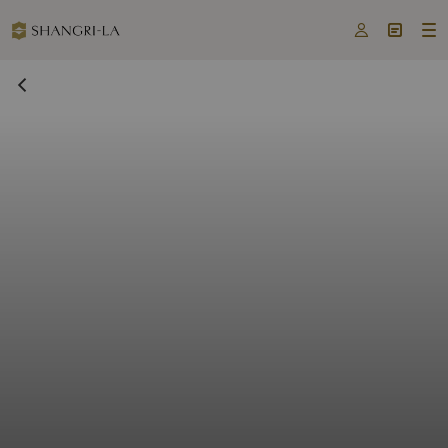


