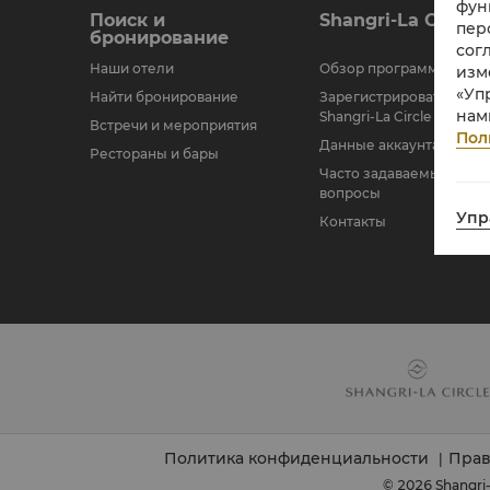
фун
Поиск и
Shangri-La Circle
пер
бронирование
сог
Наши отели
Обзор программы
изм
«Уп
Найти бронирование
Зарегистрироваться в
нам
Shangri-La Circle
Встречи и мероприятия
Пол
Данные аккаунта
Рестораны и бары
Часто задаваемые
вопросы
Упр
Контакты
Политика конфиденциальности
Прав
|
© 2026 Shangri