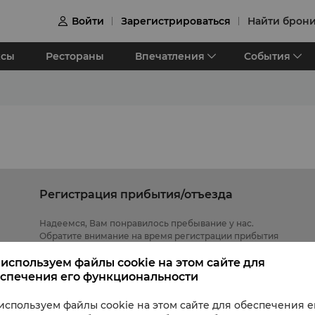
Войти
Зарегистрироваться
Найти брон

ксы
Рестораны
Впечатления
События
Регистрация прибытия/отъезда
Надеемся, Вам понравилось пребывание у нас.
Обратите внимание на время регистрации прибытия
/ отъезда:
используем файлы cookie на этом сайте для
Check-in: 3pm
спечения его функциональности
Check-out: 12noon
используем файлы cookie на этом сайте для обеспечения е