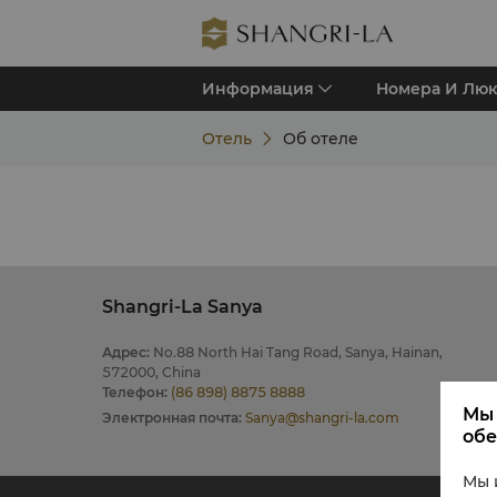
Информация
Номера И Лю
Отель
Об отеле
Shangri-La Sanya
Адрес
:
No.88 North Hai Tang Road, Sanya, Hainan,
572000, China
Телефон
:
(86 898) 8875 8888
Мы 
Электронная почта
:
Sanya@shangri-la.com
обе
Мы 