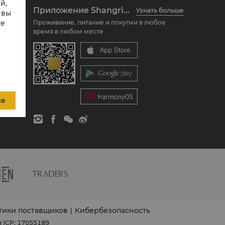
й,
Приложение Shangri-La Circle
Узнать больше
 вы
те
Проживание, питание и покупки в любое
время в любом месте
се
тики поставщиков
Кибербезопасность
|
 ICP: 17055189