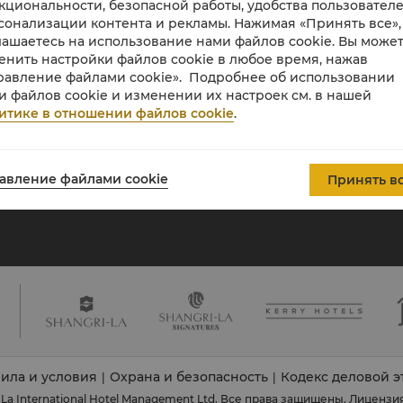
кциональности, безопасной работы, удобства пользователе
О Shangri-La
сонализации контента и рекламы. Нажимая «Принять все»,
Group
лашаетесь на использование нами файлов cookie. Вы може
О нас
Инвесторы
енить настройки файлов cookie в любое время, нажав
равление файлами cookie». Подробнее об использовании
Наши отельные бренды
Вакансии
и файлов cookie и изменении их настроек см. в нашей
Центры Shangri-La
Глобальные
итике в отношении файлов cookie
.
гражданские
Апартаменты
инициативы
Контакты
Новости
авление файлами cookie
Принять в
ила и условия
Охрана и безопасность
Кодекс деловой э
|
|
-La International Hotel Management Ltd. Все права защищены.
Лицензия