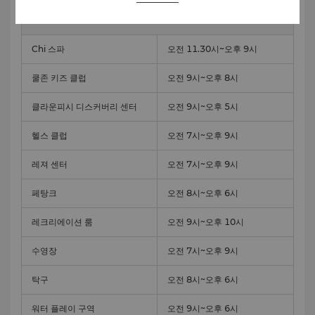
시설
시간
Chi 스파
오전 11.30시~오후 9시
쿨존 키즈 클럽
오전 9시~오후 8시
클라운피시 디스커버리 센터
오전 9시~오후 5시
헬스 클럽
오전 7시~오후 9시
레져 센터
오전 7시~오후 9시
페탕크
오전 8시~오후 6시
레크리에이션 룸
오전 9시~오후 10시
수영장
오전 7시~오후 9시
탁구
오전 8시~오후 6시
워터 플레이 구역
오전 9시~오후 6시