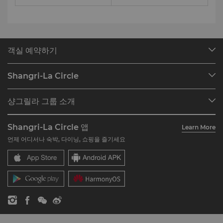
객실 예약하기
호텔 찾기
Shangri-La Circle
예약 찾기
프로그램 개요
미팅 및 이벤트
샹그릴라 그룹 소개
여기에서 360° VR 투어를 확인하세요.
Shangri-La Circle 가입하기
레스토랑 및 바
호텔 및 리조트 소개
계정 요약
투자자
Shangri-La Circle 앱
Learn More
호텔 브랜드
자주 묻는 질문
채용
언제 어디서나 숙박, 다이닝, 쇼핑을 즐기세요
레지던스
문의하기
글로벌 시티즌십
레지던스
뉴스
문의하기