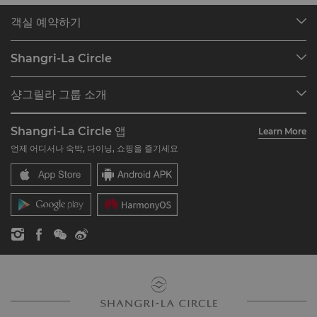
객실 예약하기
호텔 찾기
Shangri-La Circle
예약 찾기
프로그램 개요
미팅 및 이벤트
샹그릴라 그룹 소개
Shangri-La Circle 가입하기
레스토랑 및 바
호텔 및 리조트 소개
계정 요약
투자자
Shangri-La Circle 앱
Learn More
호텔 브랜드
자주 묻는 질문
채용
언제 어디서나 숙박, 다이닝, 쇼핑을 즐기세요
레지던스
문의하기
글로벌 시티즌십
레지던스
뉴스
문의하기