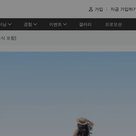
가입
지금 가입하

이닝
경험
이벤트
갤러리
프로모션
식 포함)