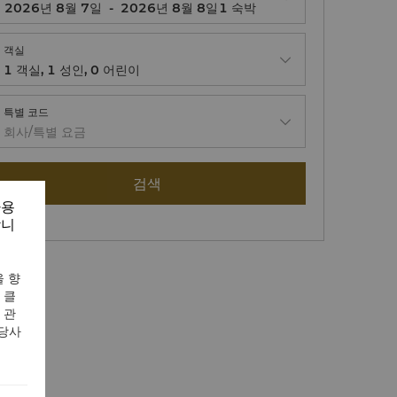
-
1
숙박
객실
1
객실
,
1
성인
,
0
어린이
특별 코드
회사/특별 요금
검색
사용
합니
 향
 클
 관
 당사