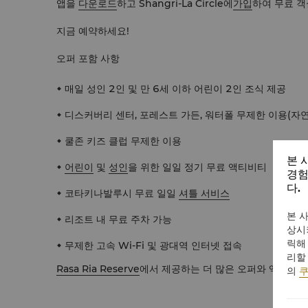
앱을
다운로드
하고 Shangri-La Circle에
가입
하여 무료 객
지금 예약하세요!
오퍼 포함 사항
매일 성인 2인 및 만 6세 이하 어린이 2인 조식 제공
디스커버리 센터, 포레스트 가든, 워터폴 무제한 이용(자
쿨존 키즈 클럽 무제한 이용
본 
어린이
및
성인
을 위한 일일 정기 무료 액티비티
경험
다.
코타키나발루시 무료 일일
셔틀 서비스
본 
리조트 내 무료 주차 가능
상시
릭해
무제한 고속 Wi-Fi 및 광대역 인터넷 접속
리할
Rasa Ria Reserve
에서 제공하는 더 많은 오퍼와 액티비티
의
쿠