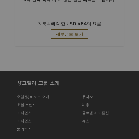
3 훅박에 대한
USD 484
의 요금
세부정보 보기
샹그릴라 그룹 소개
호텔 및 리조트 소개
투자자
호텔 브랜드
채용
레지던스
글로벌 시티즌십
레지던스
뉴스
문의하기