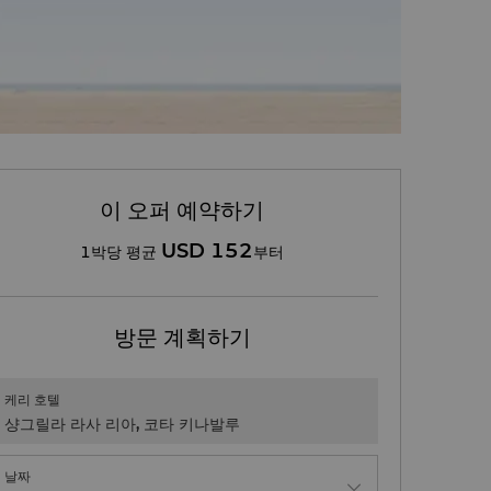
이 오퍼 예약하기
USD 152
1박당 평균
부터
방문 계획하기
케리 호텔
샹그릴라 라사 리아, 코타 키나발루
날짜