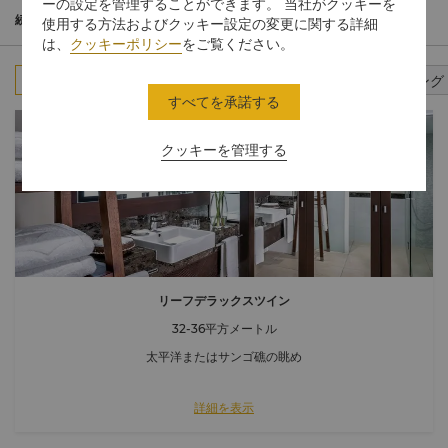
プライベート区域にはインフィニティプールがあり、毎日無料の
ーの設定を管理することができます。 当社がクッキーを
サンセットドリンクとカナッペをご用意しております。
続きを読む
使用する方法およびクッキー設定の変更に関する詳細
は、
クッキーポリシー
をご覧ください。
すべて
スタンダードルーム
スイート
コネクティング
すべてを承諾する
クッキーを管理する
リーフデラックスツイン
32-36平方メートル
太平洋またはサンゴ礁の眺め
詳細を表示