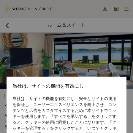



ルーム＆スイート



ヤヌカ・ラグーン・ブレ
当社は、サイトの機能を有効にし
シャングリ・ラ ヤヌザ アイランド フィジー
当社は、サイトの機能を有効にし、安全なサイトの運用
を保証し、ユーザーエクスペリエンスを向上させ、コン
ゲストルームとスイート
テンツと広告をカスタマイズするために本サイトでクッ
443室の客室、スイート、ブレは、すべてフィジーをイメージした
キーを使用します。「すべてを承諾する」をクリックす
インテリアで、プライベートバルコニーを備え、思い出に残る太
ると、クッキーの使用に同意したことになります。「ク
平洋の眺めをお楽しみいただけます。リーフウィングの大人限定
ッキーを管理する」をクリックすると、いつでもクッキ