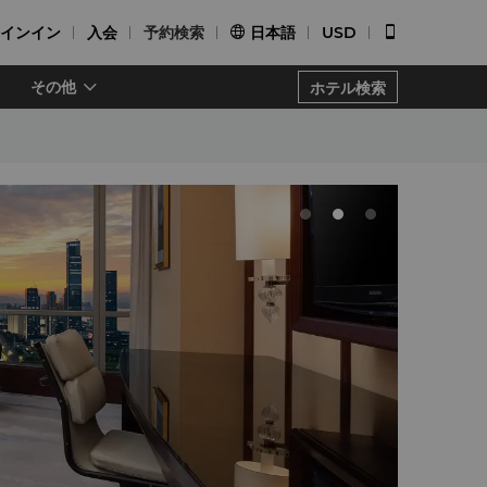
インイン
入会
予約検索
日本語
USD


その他
ホテル検索