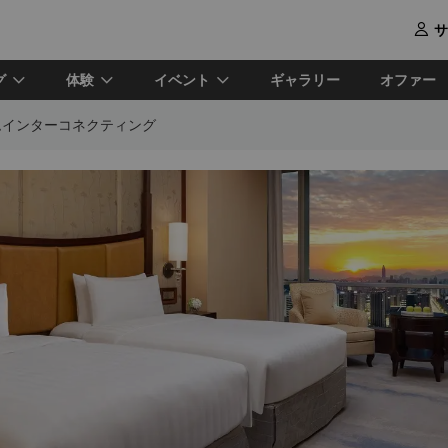
サ

グ
体験
イベント
ギャラリー
オファー
ムインターコネクティング