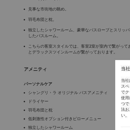
見事な市街地の眺め。
羽毛布団と枕。
独立したシャワールーム、豪華なバスローブとスリッパ
したバスルーム。
こちらの客室スタイルでは、客室2室が室内で繋がって
とデラックスツインルームが繋がっております。
当
アメニティ
当社
パーソナルケア
スペ
でク
シャングリ・ラ オリジナル バスアメニティ
使用
ドライヤー
つで
法お
羽毛布団と枕
い。
低刺激性オプション付きピローメニュー
独立したシャワールーム