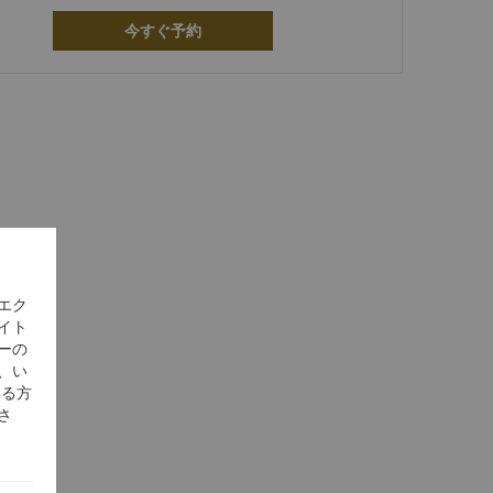
今すぐ予約
エク
イト
ーの
、い
する方
さ