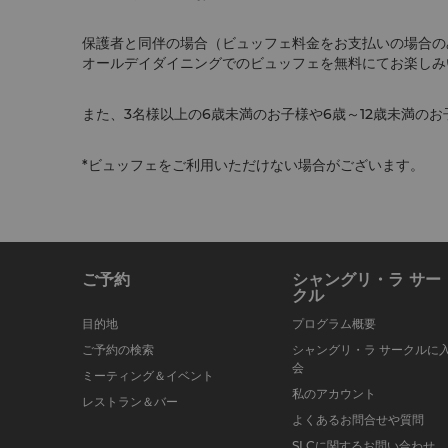
保護者と同伴の場合（ビュッフェ料金をお支払いの場合の
オールデイダイニングでのビュッフェを無料にてお楽しみ
また、3名様以上の6歳未満のお子様や6歳～12歳未満の
*ビュッフェをご利用いただけない場合がございます。
ご予約
シャングリ・ラ サー
クル
目的地
プログラム概要
ご予約の検索
シャングリ・ラ サークルに
会
ミーティング＆イベント
私のアカウント
レストラン＆バー
よくあるお問合せや質問
SLCに関するお問い合わせ