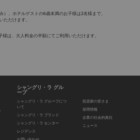
み）、ホテルゲストの6歳未満のお子様は2名様まで、
いただけます。
お子様は、大人料金の半額にてご利用いただけます。
シャングリ・ラ グル
ープ
シャングリ・ラ グループにつ
投資家の皆さま
いて
入
採用情報
シャングリ・ラ ブランド
企業の社会的責任
シャングリ・ラ センター
ニュース
レジデンス
お問い合わせ