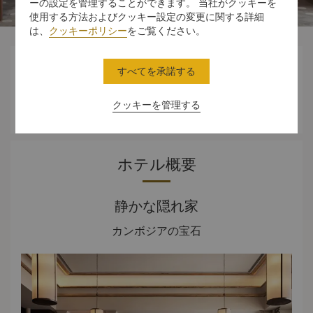
ーの設定を管理することができます。 当社がクッキーを
使用する方法およびクッキー設定の変更に関する詳細
は、
クッキーポリシー
をご覧ください。



すべてを承諾する
クッキーを管理する
スタンダードルーム
体験
オファー
ホテル概要
静かな隠れ家
カンボジアの宝石