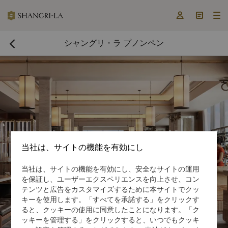



シャングリ・ラ プノンペン

当社は、サイトの機能を有効にし
当社は、サイトの機能を有効にし、安全なサイトの運用
今すぐ予約する

を保証し、ユーザーエクスペリエンスを向上させ、コン
テンツと広告をカスタマイズするために本サイトでクッ
キーを使用します。「すべてを承諾する」をクリックす
ると、クッキーの使用に同意したことになります。「ク
ッキーを管理する」をクリックすると、いつでもクッキ