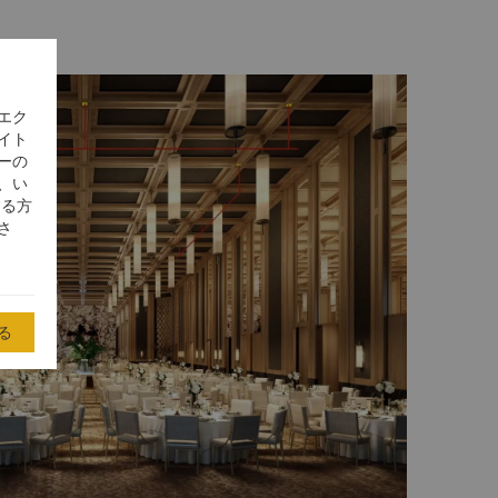
エク
イト
ーの
、い
する方
さ
る