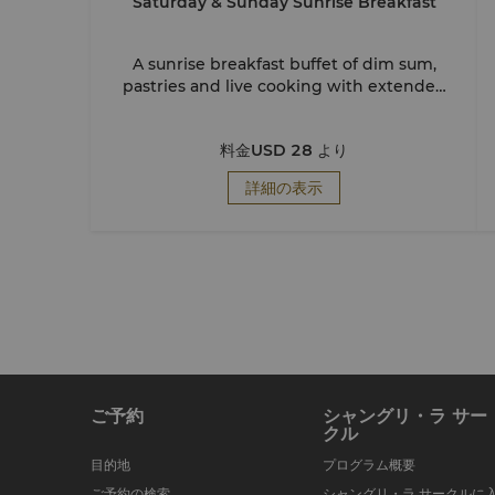
Saturday & Sunday Sunrise Breakfast
A sunrise breakfast buffet of dim sum,
pastries and live cooking with extended
hours until noon.
料金
USD 28
より
詳細の表示
ご予約
シャングリ・ラ サー
クル
目的地
プログラム概要
ご予約の検索
シャングリ・ラ サークルに