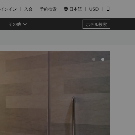
インイン
入会
予約検索
日本語
USD


その他
ホテル検索