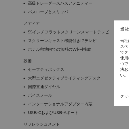
高級トレーダースバスアメニティー
バスローブとスリッパ
メディア
当
55インチフラットスクリーンスマートテレビ
当社
スクリーンキャスト機能付きIPテレビ
スペ
ホテル敷地内での無料のWi-Fi接続
でク
使用
設備
つで
法お
セーフティボックス
い。
大型エグゼクティブライティングデスク
国際直通ダイヤル
ボイスメール
クッ
インターナショナルアダプター内蔵
USB-CおよびUSB-Aポート
リフレッシュメント