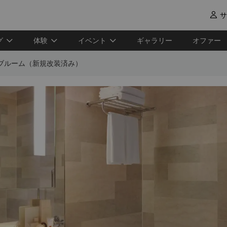
サ

グ
体験
イベント
ギャラリー
オファー
ブルーム（新規改装済み）