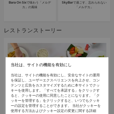
Bara On Sixで味わう「メルデ
SkyBarで過ごす、忘れられない
カ」の風味
「メルデカ」
レストランストーリー
当社は、サイトの機能を有効にし
当社は、サイトの機能を有効にし、安全なサイトの運用
を保証し、ユーザーエクスペリエンスを向上させ、コン
テンツと広告をカスタマイズするために本サイトでクッ
キーを使用します。「すべてを承諾する」をクリックす
ると、クッキーの使用に同意したことになります。「ク
ッキーを管理する」をクリックすると、いつでもクッキ
ーの設定を管理することができます。 当社がクッキーを
使用する方法およびクッキー設定の変更に関する詳細
テイクアウト＆デリバリー