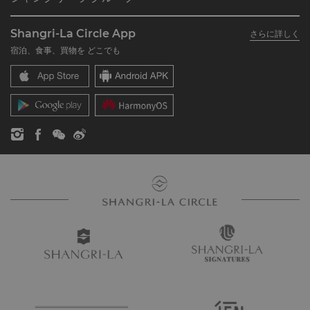
シャングリ・ラ サークルに入会
レストラン＆バー
シャングリ・ラ グループについて
私のアカウント
投資家の皆さま
Shangri-La Circle App
さらに詳しく
シャングリ・ラ ブランド
よくあるお問合せや質問
採用情報
宿泊、食事、買物を どこでも
シャングリ・ラ センター
SLCに関するお問い合わせ
企業の社会的責任
レジデンス
ニュース
お問い合わせ