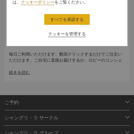
は、
クッキーポリシー
をご覧ください。
ご自宅でくつろぎながら、トレーダーズ ホテル クアラルンプ
ールのお気に入りの料理をお楽しみください。 Ayam
すべてを承諾する
Percik や Traders Roti John などの地元料理から、Bento
Curry Beef やインドネシアのソフトシェル クラブなどの国
クッキーを管理する
際的な料理まで、愛する人と一緒に楽しめる満足のいく食事
を期待してください。
毎日ご利用いただけます。数回クリックするだけでご注文い
ただけます。ご自宅に直接お届けするか、ロビーのコンシェ
ルジュ カウンターでお受け取りください。
続きを読む
便利なギフトとして、ルーム バウチャーとダイニング バウチ
ャーもご購入いただけます。
ご注文は、
www.tradersklspecials.com
をクリックしてく
ださい。
ご予約
目的地
シャングリ・ラ サークル
ご予約の検索
プログラム概要
ミーティング＆イベント
シャングリ・ラ グループ