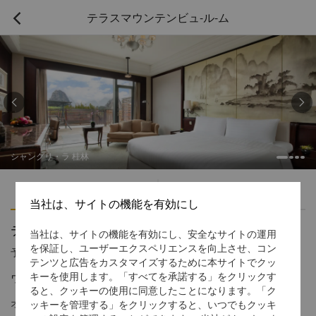
テラスマウンテンビュ-ル-ム



シャングリ・ラ 桂林
ハイライト
アメニティ
当社は、サイトの機能を有効にし
テラスマウンテンビュ-ル-ム
当社は、サイトの機能を有効にし、安全なサイトの運用
を保証し、ユーザーエクスペリエンスを向上させ、コン
予約受付窓口の電話番号
1 866 565 5050
テンツと広告をカスタマイズするために本サイトでクッ
ヴィクトリアマウンテンの眺望
キーを使用します。「すべてを承諾する」をクリックす
ると、クッキーの使用に同意したことになります。「ク
オーダーメードの家具が備わった広々とした屋外テラスがござい
ッキーを管理する」をクリックすると、いつでもクッキ