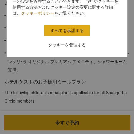
ーの設定を管理することができます。 当社がクッキーを
ます。プライベートでのご滞在に最適です。
使用する方法およびクッキー設定の変更に関する詳細
は、
クッキーポリシー
をご覧ください。
≈42平方メートル
シティビューまたは緑豊かなガーデンビュー
すべてを承諾する
最大収容人数は大人2名、子ども1名です。
クッキーを管理する
大理石のバスルームに、プラッシュバスローブ、バスタブ、シャ
ングリ･ラ オリジナル プレミアム アメニティ、シャワールーム
完備。
ホテルゲストのお子様用ミールプラン
The following children’s meal plan is applicable for all Shangri-La
Circle members.
At both city and resort hotels, when accompanied by a dine-in
今すぐ予約
adult, up to 2 children of registered in-house hotel guests at the