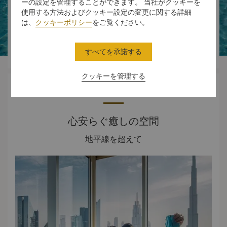
ーの設定を管理することができます。 当社がクッキーを




使用する方法およびクッキー設定の変更に関する詳細
は、
クッキーポリシー
をご覧ください。
スタンダード
ダイニング
体験
オファー
すべてを承諾する
ルーム
クッキーを管理する
ホテル概要
心安らぐ癒しの空間
地平線を超えて