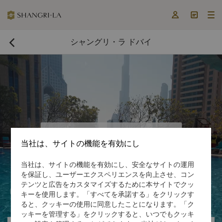



シャングリ・ラ ドバイ

今すぐ予約する

当社は、サイトの機能を有効にし
当社は、サイトの機能を有効にし、安全なサイトの運用
を保証し、ユーザーエクスペリエンスを向上させ、コン
テンツと広告をカスタマイズするために本サイトでクッ

キーを使用します。「すべてを承諾する」をクリックす

ると、クッキーの使用に同意したことになります。「ク
ッキーを管理する」をクリックすると、いつでもクッキ