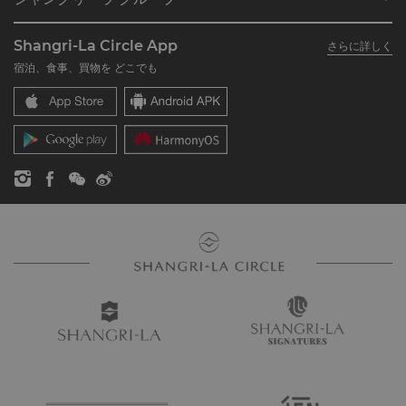
シャングリ・ラ サークルに入会
レストラン＆バー
シャングリ・ラ グループについて
私のアカウント
投資家の皆さま
Shangri-La Circle App
さらに詳しく
シャングリ・ラ ブランド
よくあるお問合せや質問
採用情報
宿泊、食事、買物を どこでも
シャングリ・ラ センター
SLCに関するお問い合わせ
企業の社会的責任
レジデンス
ニュース
お問い合わせ