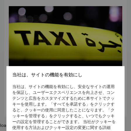
当社は、サイトの機能を有効にし
当社は、サイトの機能を有効にし、安全なサイトの運用
現地のメーター制タクシーは、空港のすべての到着ターミナ
を保証し、ユーザーエクスペリエンスを向上させ、コン
ルよりご利用いただけます。UberやCareemなどの配車サー
テンツと広告をカスタマイズするために本サイトでクッ
ビスの場合は、空港に専用の乗車エリアがあります。ご予約
キーを使用します。「すべてを承諾する」をクリックす
には各社のアプリをご利用ください。
ると、クッキーの使用に同意したことになります。「ク
ッキーを管理する」をクリックすると、いつでもクッキ
ーの設定を管理することができます。 当社がクッキーを
loading...
使用する方法およびクッキー設定の変更に関する詳細