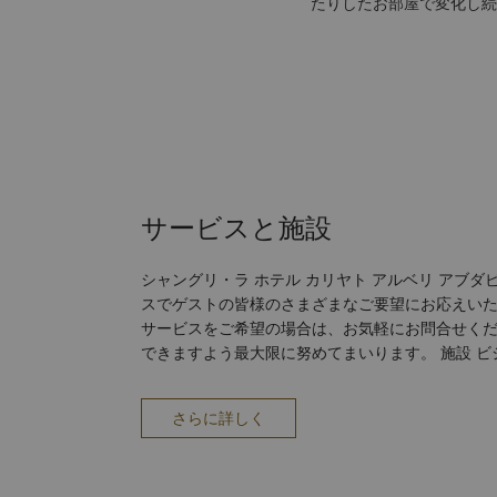
たりしたお部屋で変化し続
サービスと施設
シャングリ・ラ ホテル カリヤト アルベリ アブ
スでゲストの皆様のさまざまなご要望にお応えいた
サービスをご希望の場合は、お気軽にお問合せく
できますよう最大限に努めてまいります。 施設 ビジネスセンター（24時間） 会
議設備 バリアフリー施設 ホスピタリティラウンジ 禁煙ルーム 駐車場 フロントの
セーフティボックス スパ サービス スイートのバトラーサービス ドライクリーニ
さらに詳しく
ング エクスプレス チェックイン/チェックアウト クリーニング 写真現像サービス
公共エリアでの無線インターネット接続 ボイスメール お子様連れ 託児所・託児
サービス 交通&トラベル エアポートバトラーサービス ホテル・空港間の送迎 レ