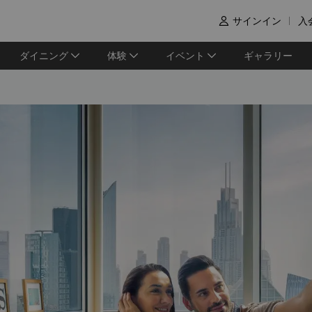
サインイン
入

ダイニング
体験
イベント
ギャラリー