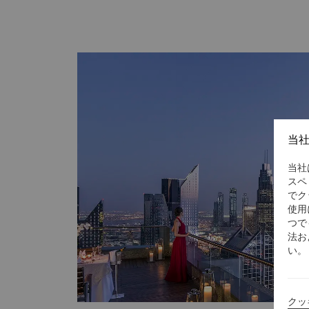
ンタカー 市内への送迎バス 毎日16～22時30分時までのマクタカナルのボート
送迎サービス （有料） タクシー・リムジンサービス 旅行代理店 / ツアーデスク
ショッピング送迎サービス ショップ 両替カウンター ビューティーサロン ギフト
ショップ ショッピングアーケード 飲食 ルームサービス（24時間） レストラン4
軒、バー3軒 ロビーラウンジ ビジネスセンター 当ホテルのビジネスセンターで
は、以下の最新設備とサービスをご利用いただけます。 施設 会議室 サー
ァイリングサービス CD/DVDコピーサービス コンピューターとインターネット
宅配便サービス ラミネートとプリントサービス コピーサービス スキャンサービ
ス 翻訳サービス ワープロサービスとアイテムの
当
当社
スペ
でク
使用
つで
法お
い。
クッ