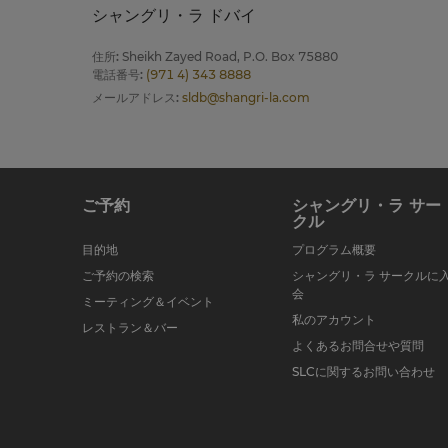
シャングリ・ラ ドバイ
住所
:
Sheikh Zayed Road, P.O. Box 75880
電話番号
:
(971 4) 343 8888
メールアドレス
:
sldb@shangri-la.com
ご予約
シャングリ・ラ サー
クル
目的地
プログラム概要
ご予約の検索
シャングリ・ラ サークルに
会
ミーティング＆イベント
私のアカウント
レストラン＆バー
よくあるお問合せや質問
SLCに関するお問い合わせ