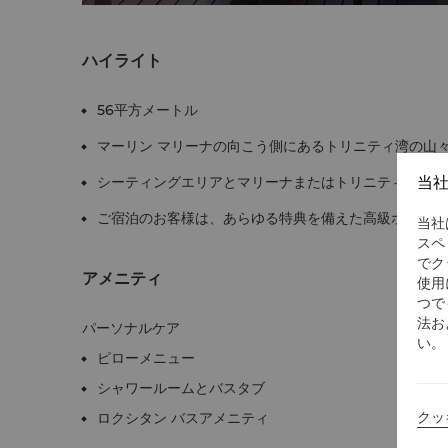
ハイライト
56平方メートル
マーリン マリーナの向こう側にあるトリニティ湾の山
シーティングエリアとマリーナまたはトリニティ湾を見
当
ご宿泊のお客様は、あらゆる特典を備えた高級ホライズ
当社
スペ
でク
アメニティ
使用
つで
法お
パーソナルケア
い。
ピローメニュー
シャワールームとバスタブ
クッ
ロクシタン バスアメニティ