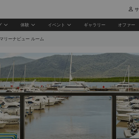
サ

グ
体験
イベント
ギャラリー
オファー
マリーナビュー ルーム