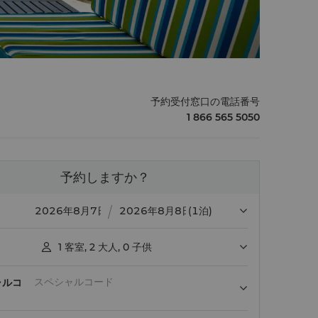
予約受付窓口の電話番号
1 866 565 5050
予約しますか？
(1泊)
1
客室
,
2
大人
,
0
子供

ャルコ