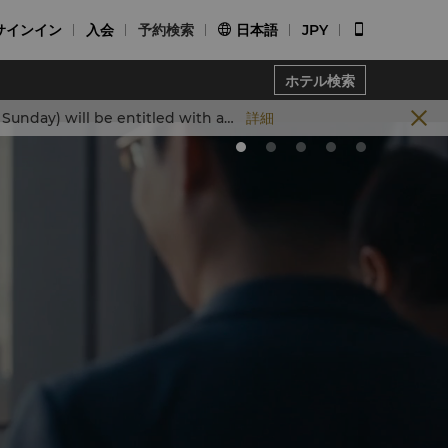
サインイン
入会
予約検索
日本語
JPY


ホテル検索
throughout their stay. Join us and dive into your seasonal joy.
詳細
