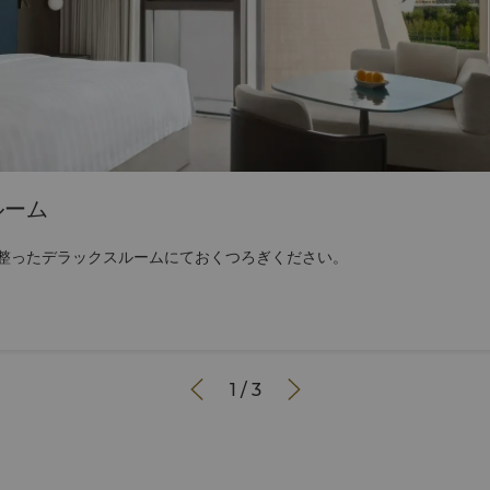
ルーム
整ったデラックスルームにておくつろぎください。


1
/
3