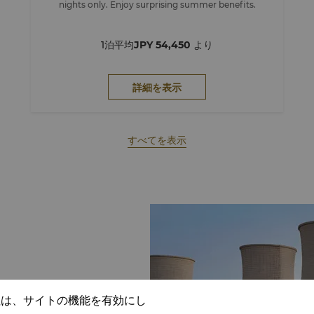
nights only. Enjoy surprising summer benefits.
1泊平均
JPY 54,450
より
詳細を表示
すべてを表示
ンドマークとして知られる、
社は、サイトの機能を有効にし
）の便利な中心部に位置し