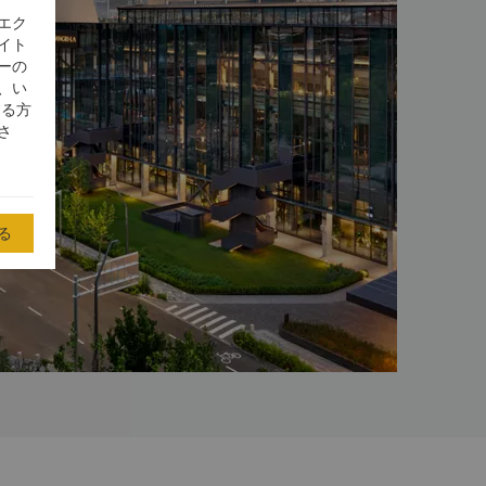
エク
イト
ーの
、い
する方
さ
る