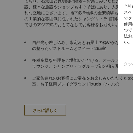
ており、石景山と昆明湖の絶景をお楽しみいただけます。
当社
設、様々な施設やショップもすぐそばにあり、人気観光名
スペ
利な立地にございます。地下鉄6号線の金安橋駅も近郊にご
でク
の工業的な雰囲気に包まれたシャングリ・ラ 首鋼パーク 
使用
ではのアジア式のおもてなしでお客様をお迎えいたします
つで
法お
い。
自然光が差し込み、永定河と石景山の穏やかな景色を
の整ったゲストルームとスイート283室
多種多様な料理をご堪能いただける、オールデーダイ
クッ
ラウンジ、シャングリ・ラグループ初の独立系レスト
ご家族連れのお客様にご滞在をお楽しみいただくため
室、お子様用プレイグラウンドbuds（バッズ）
さらに詳しく