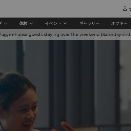

グ
体験
イベント
ギャラリー
オファー
s staying over the weekend (Saturday and Sunday) will be entitled with access for two adults and one child to the Wave Camp 