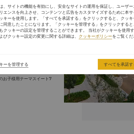
六工汇やオフィス複合施
は、サイトの機能を有効にし、安全なサイトの運用を保証し、ユーザー
所へのアクセスも容易で便
リエンスを向上させ、コンテンツと広告をカスタマイズするために本サ
ざいます。100年以上も前
ッキーを使用します。「すべてを承諾する」をクリックすると、クッキ
北京は、シャングリ・ラなら
に同意したことになります。「クッキーを管理する」をクリックすると
。
もクッキーの設定を管理することができます。 当社がクッキーを使用
よびクッキー設定の変更に関する詳細は、
クッキーポリシー
をご覧くだ
お楽しみいただける、設備
ニングレストラン、ロビー
キーを管理する
すべてを承諾す
ラン
のお子様用テーマスイート7