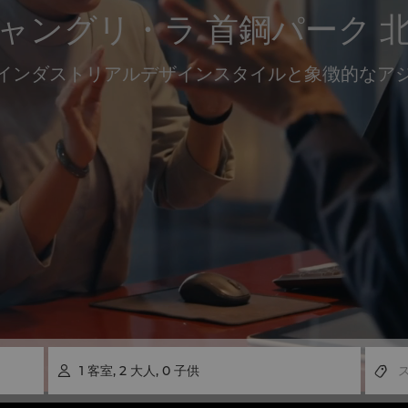
ャングリ・ラ 首鋼パーク 
インダストリアルデザインスタイルと象徴的なア
1
客室
,
2
大人
,
0
子供
