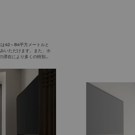
は42～84平方メートルと
みいただけます。また、ホ
の滞在により多くの特別な