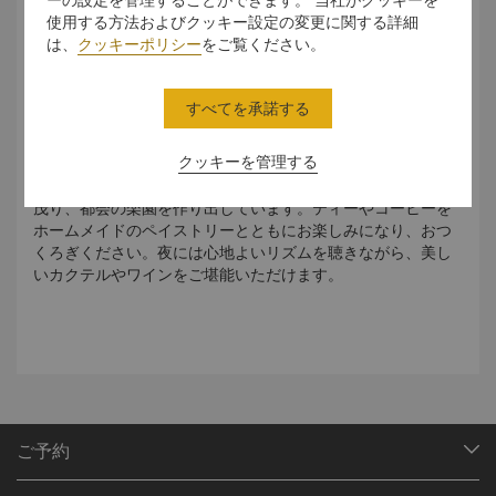
使用する方法およびクッキー設定の変更に関する詳細
は、
クッキーポリシー
をご覧ください。
くつろぎの空間で美味しい料理をお楽しみくだ
すべてを承諾する
さい
クッキーを管理する
ロビーラウンジは工業的な構造の中の植物園を彷彿させま
す。植物や木々が斜めの木材やコンクリートの骨組みに生い
茂り、都会の楽園を作り出しています。ティーやコーヒーを
ホームメイドのペイストリーとともにお楽しみになり、おつ
くろぎください。夜には心地よいリズムを聴きながら、美し
いカクテルやワインをご堪能いただけます。
ご予約
目的地