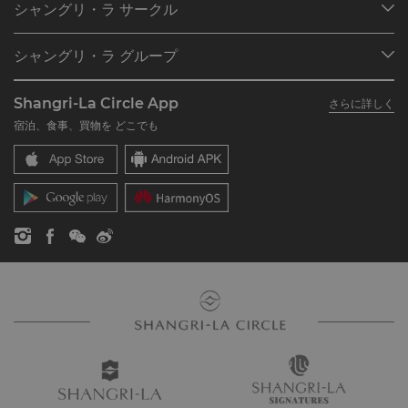
シャングリ・ラ サークル
ご予約の検索
プログラム概要
ミーティング＆イベント
シャングリ・ラ グループ
シャングリ・ラ サークルに入会
レストラン＆バー
シャングリ・ラ グループについて
私のアカウント
投資家の皆さま
Shangri-La Circle App
さらに詳しく
シャングリ・ラ ブランド
よくあるお問合せや質問
採用情報
宿泊、食事、買物を どこでも
シャングリ・ラ センター
SLCに関するお問い合わせ
企業の社会的責任
レジデンス
ニュース
お問い合わせ