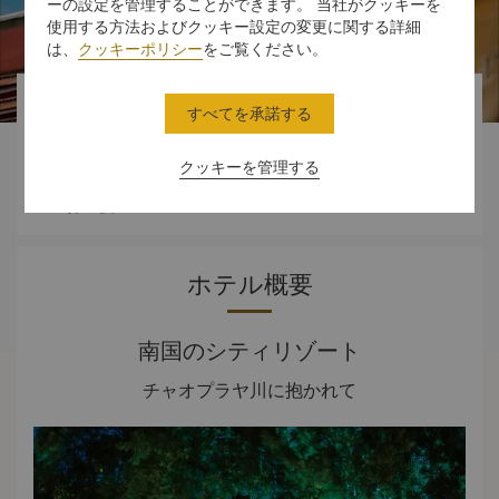
ーの設定を管理することができます。 当社がクッキーを
使用する方法およびクッキー設定の変更に関する詳細
は、
クッキーポリシー
をご覧ください。




すべてを承諾する
クッキーを管理する
スタンダード
ダイニング
体験
オファー
ルーム
ホテル概要
南国のシティリゾート
チャオプラヤ川に抱かれて