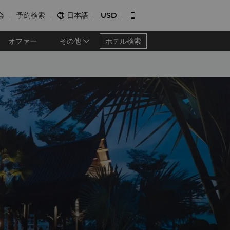
会
予約検索
日本語
USD


オファー
その他
ホテル検索