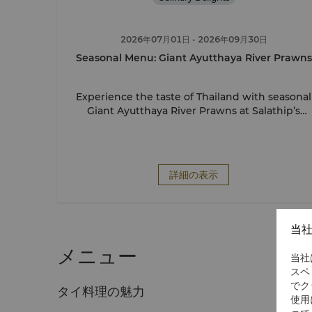
2026年07月01日
- 2026年09月30日
Seasonal Menu: Giant Ayutthaya River Prawns
Experience the taste of Thailand with seasonal
Giant Ayutthaya River Prawns at Salathip’s
enchanting teak pavilions.
詳細の表示
当
メニュー
当社
スペ
でク
タイ料理の魅力
使用