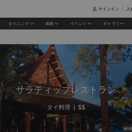
サインイン
入

ダイニング
体験
イベント
ギャラリー
サラティップレストラン
タイ料理
|
$$