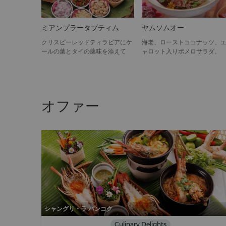
ミアンプラータブティム
ヤムソムオー
クリスピーレッドティラピアにケ
海老、ローストココナッツ、
ールの葉とタイの薬味を添えて
ャロット入りポメロサラダ。
オファー
シャングリ・ラ バンコク
Culinary Delights