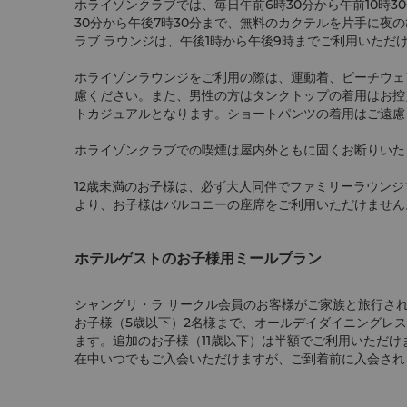
ホライゾンクラブでは、毎日午前6時30分から午前10時
30分から午後7時30分まで、無料のカクテルを片手に夜
ラブ ラウンジは、午後1時から午後9時までご利用いただ
ホライゾンラウンジをご利用の際は、運動着、ビーチウェ
慮ください。また、男性の方はタンクトップの着用はお控
トカジュアルとなります。ショートパンツの着用はご遠慮
ホライゾンクラブでの喫煙は屋内外ともに固くお断りいた
12歳未満のお子様は、必ず大人同伴でファミリーラウン
より、お子様はバルコニーの座席をご利用いただけません
ホテルゲストのお子様用ミールプラン
シャングリ・ラ サークル会員のお客様がご家族と旅行さ
お子様（5歳以下）2名様まで、オールデイダイニングレ
ます。追加のお子様（11歳以下）は半額でご利用いただけ
在中いつでもご入会いただけますが、ご到着前に入会され