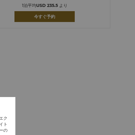
1泊平均
USD 235.5
より
今すぐ予約
エク
イト
ーの