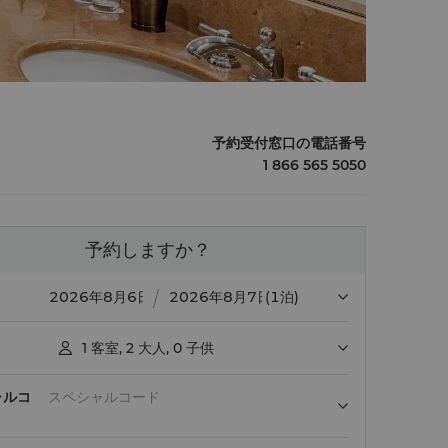
予約受付窓口の電話番号
1 866 565 5050
予約しますか？
(1泊)
1
客室
,
2
大人
,
0
子供

ャルコ