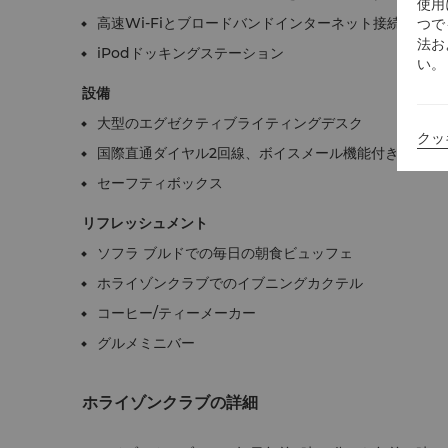
使用
高速Wi-Fiとブロードバンドインターネット接続
つで
法お
iPodドッキングステーション
い。
設備
大型のエグゼクティブライティングデスク
クッ
国際直通ダイヤル2回線、ボイスメール機能付き
セーフティボックス
リフレッシュメント
ソフラ ブルドでの毎日の朝食ビュッフェ
ホライゾンクラブでのイブニングカクテル
コーヒー/ティーメーカー
グルメミニバー
ホライゾンクラブの詳細