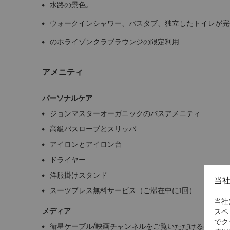
水路の景色。
ウォークインシャワー、バスタブ、独立したトイレが完
のホライゾンクラブラウンジの限定利用
アメニティ
パーソナルケア
ジョンマスターオーガニックのバスアメニティ
高級バスローブとスリッパ
アイロンとアイロン台
ドライヤー
洋服掛けスタンド
当
スーツプレス無料サービス（ご滞在中に1回）
当社
メディア
スペ
でク
衛星ケーブル/映画チャンネルをご覧いただける40イン