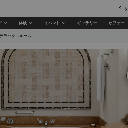
サ

グ
体験
イベント
ギャラリー
オファー
 デラックスルーム