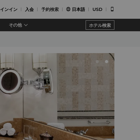
インイン
入会
予約検索
日本語
USD


その他
ホテル検索