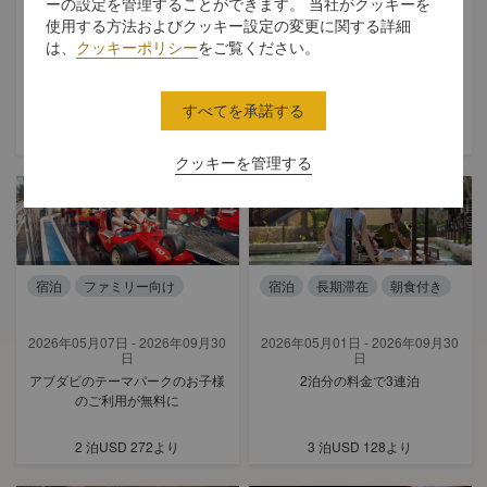
ーの設定を管理することができます。 当社がクッキーを
使用する方法およびクッキー設定の変更に関する詳細
2026年05月08日 - 2026年09月30
2026年05月08日 - 2026年12月31
は、
クッキーポリシー
をご覧ください。
日
日
夏のささやきアフタヌーンティー
シルクロードを巡るお茶の旅
すべてを承諾する
クッキーを管理する
宿泊
ファミリー向け
宿泊
長期滞在
朝食付き
2026年05月07日 - 2026年09月30
2026年05月01日 - 2026年09月30
日
日
アブダビのテーマパークのお子様
2泊分の料金で3連泊
のご利用が無料に
2 泊
USD 272
より
3 泊
USD 128
より