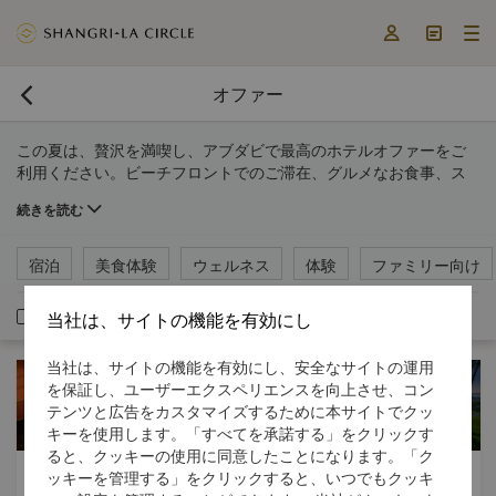



オファー

この夏は、贅沢を満喫し、アブダビで最高のホテルオファーをご
利用ください。ビーチフロントでのご滞在、グルメなお食事、ス
パでの静かな休暇、ファミリー向けの休暇など、さまざまなプラ
続きを読む
ンをご用意しております。
宿泊
美食体験
ウェルネス
体験
ファミリー向け
会員限定
当社は、サイトの機能を有効にし
当社は、サイトの機能を有効にし、安全なサイトの運用
を保証し、ユーザーエクスペリエンスを向上させ、コン
テンツと広告をカスタマイズするために本サイトでクッ
キーを使用します。「すべてを承諾する」をクリックす
ると、クッキーの使用に同意したことになります。「ク
美食体験
美食体験
ッキーを管理する」をクリックすると、いつでもクッキ