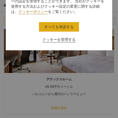
パーソナルなバトラーサービスをご利用いただける4ベッドルーム
ーの設定を管理することができます。 当社がクッキーを
ヴィラをご用意しております。
続きを読む
使用する方法およびクッキー設定の変更に関する詳細
は、
クッキーポリシー
をご覧ください。
すべて
スタンダードルーム
クラブルーム
スイート
すべてを承諾する
クッキーを管理する
デラックスルーム
45-55平方メートル
バルコニーから運河のパノラマビュー
詳細を表示