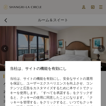



ルーム＆スイート



プレミアルーム
当社は、サイトの機能を有効にし
シャングリ・ラ カリヤト アルベリ アブダビ
当社は、サイトの機能を有効にし、安全なサイトの運用
を保証し、ユーザーエクスペリエンスを向上させ、コン
ゲストルーム
テンツと広告をカスタマイズするために本サイトでクッ
213室の全室に、アーチ型のドアや豪華な色合いなど本格的なアラ
キーを使用します。「すべてを承諾する」をクリックす
ビアスタイルのデザインが使われております。プライバシーや贅
ると、クッキーの使用に同意したことになります。「ク
沢なご滞在をお楽しみいただけるよう、全室にプールを完備し、
ッキーを管理する」をクリックすると、いつでもクッキ