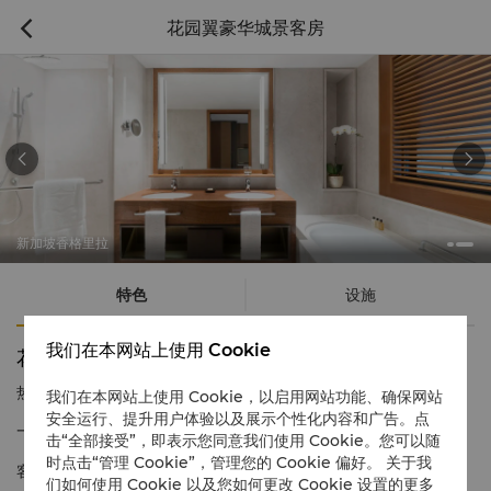
花园翼豪华城景客房



新加坡香格里拉
特色
设施
我们在本网站上使用 Cookie
花园翼豪华城景客房
热线电话
1 866 565 5050
我们在本网站上使用 Cookie，以启用网站功能、确保网站
安全运行、提升用户体验以及展示个性化内容和广告。点
一处温馨宜人的空间，坐拥壮丽城市景观。
击“全部接受”，即表示您同意我们使用 Cookie。您可以随
时点击“管理 Cookie”，管理您的 Cookie 偏好。 关于我
客房内部温馨舒适，设有阳台，供您欣赏美景，感受热带微风拂
们如何使用 Cookie 以及您如何更改 Cookie 设置的更多