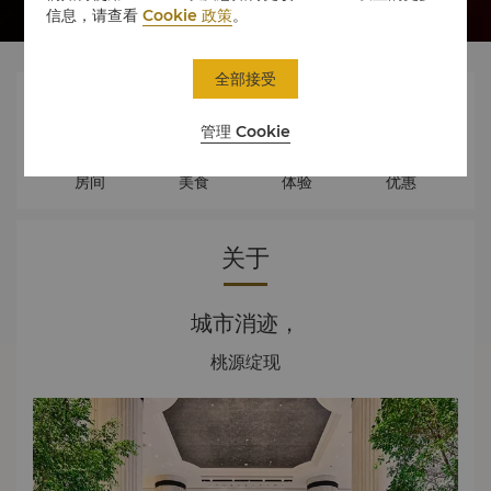
信息，请查看
Cookie 政策
。
全部接受




管理 Cookie
房间
美食
体验
优惠
关于
城市消迹，
桃源绽现