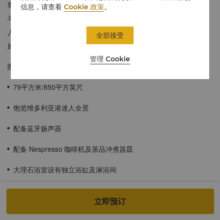
客房内饰低调奢华，宽敞舒适，以银蓝和灰色进行点缀，彰显酷炫
信息，请查看
Cookie 政策
。
与时尚。每间客房均配备全尺寸落地窗户，可饱览维多利亚港的迷
人景致。宾客可享受客房内的迷你吧，及尊享位于8楼的贵宾廊设
全部接受
施。
管理 Cookie
图片仅供参考。
79平方米/850平方英尺
饱览维多利亚港迷人全景
配备蓝牙扬声器
配备 Nespresso 咖啡机及茶品冲煮器皿
大理石浴室设有独立浴缸及淋浴间
配备空气清新机
立即预订
酒店入住宾客适用于儿童餐饮计划。