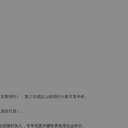
人宾客同行）；第三位或以上的同行小童可享半价。
以原价计算）。
达前随时加入，专享优惠并赚取香格里拉会积分。