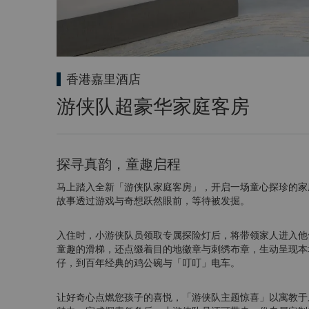
香港嘉里酒店
游侠队超豪华家庭客房
探寻真韵，童趣启程
马上踏入全新「游侠队家庭客房」，开启一场童心探珍的家
故事透过游戏与奇想跃然眼前，等待被发掘。
入住时，小游侠队员领取专属探险灯后，将带领家人进入他
童趣的滑梯，还点缀着目的地徽章与刺绣布章，生动呈现本
仔，到百年经典的鸡公碗与「叮叮」电车。
让好奇心点燃您孩子的喜悦，「游侠队主题惊喜」以寓教于