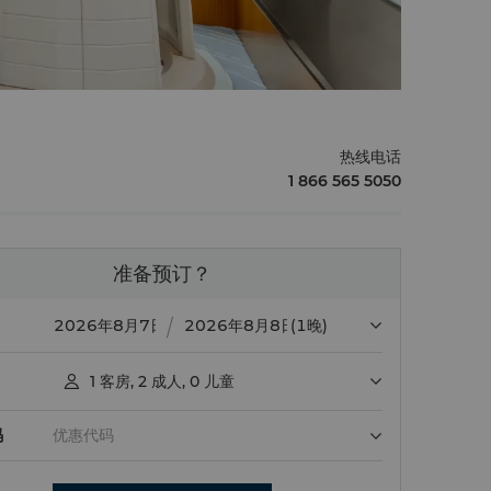
热线电话
1 866 565 5050
准备预订？
(1晚)
1
客房
,
2
成人
,
0
儿童

码