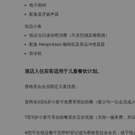
电子闹钟
配备蓝牙扬声器
饮品小食
抵达当日迷你吧消费（不含烈酒及葡萄酒）
配备 Nespresso 咖啡机及茶品冲煮器皿
饮水机
酒店入住宾客适用于儿童餐饮计划。
香格里会会员限定儿童优惠：
首两名0至6岁小童可免费享用自助餐（最少与一位会员成
7至11岁小童可享自助餐原价五折优惠（另加一服务费，并
#您可在抵达餐厅后即时登记成为香格里拉会会员，或于抵