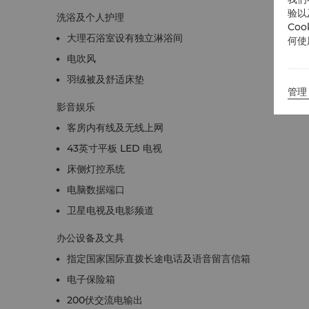
验以
洗浴及个人护理
Co
大理石浴室设有独立淋浴间
何使
电吹风
羽绒被及舒适床垫
管理 
影音娱乐
客房内有线及无线上网
43英寸平板 LED 电视
床侧灯控系统
电脑数据端口
卫星电视及电影频道
办公设备及文具
指定国家国际直拨长途电话及语音留言信箱
电子保险箱
200伏交流电输出