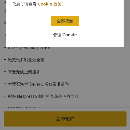
华，宽敞舒适，以银蓝和灰色进行点缀，彰显酷炫与时尚。每间客
信息，请查看
Cookie 政策
。
房均配备全尺寸落地窗户，可饱览迷人的维多利亚港美景。
全部接受
按此
进行360°虚拟导览，享受身临其境的体验。
管理 Cookie
图片仅供参考。
≈52平方米/560平方英尺
饱览维多利亚港全景
享受无线上网服务
大理石浴室设有独立浴缸及淋浴间
配备 Nespresso 咖啡机及茶品冲煮器皿
配备空气清新机
立即预订
酒店入住宾客适用于儿童餐饮计划。