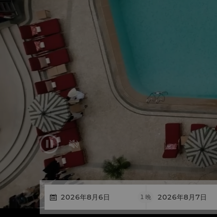


1
晚