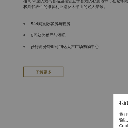
楼高56层的港岛香格里拉耸立于香港的心脏地带，在繁华
极具代表性的维多利亚港及太平山的迷人景致。
544间宽敞客房与套房
8间获奖餐厅与酒吧
步行两分钟即可到达太古广场购物中心
了解更多
我们
我们
验以
Co