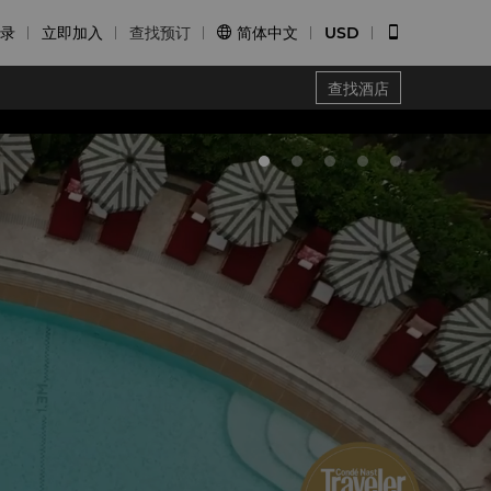
录
立即加入
查找预订
简体中文
USD


查找酒店