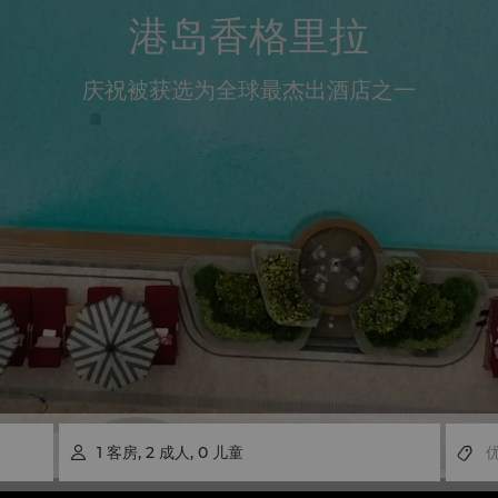
港岛香格里拉
庆祝被获选为全球最杰出酒店之一
1
客房
,
2
成人
,
0
儿童
