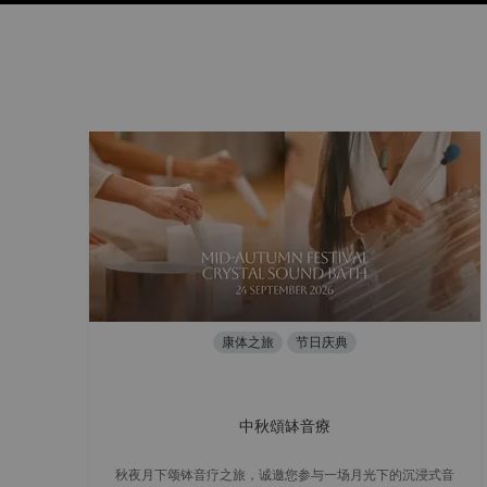
康体之旅
节日庆典
中秋頌缽音療
秋夜月下颂钵音疗之旅，诚邀您参与一场月光下的沉浸式音