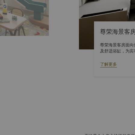
尊荣海景客
尊荣海景客房面向
及舒适浴缸，为宾
按此进行360°
了解更多