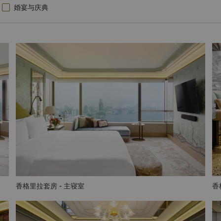
婚宴与庆典
香格里拉套房 - 主寝室
香