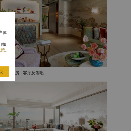
户体
们如
政策
。
受
格里拉套房 - 客厅及酒吧