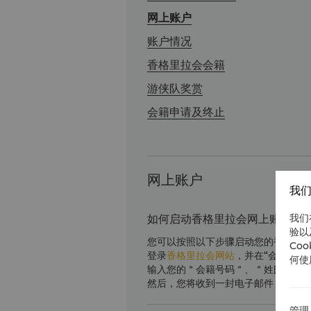
网上账户
账户情况
香格里拉会会籍
游侠队奖赏
会籍申请及终止
网上账户
我们
我们
如何启动香格里拉会网上账户？
验以
您可以按照以下步骤启动您的香格里
Co
登录
香格里拉会网站
，并在“会员登录
何使
输入您的＂会籍号码＂、＂姓氏＂以
然后，您将收到一封电子邮件，其中
管理 