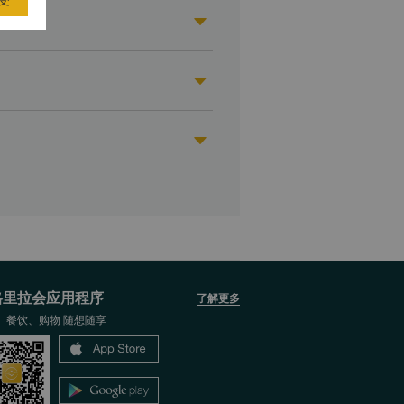



格里拉会应用程序
了解更多
、餐饮、购物 随想随享