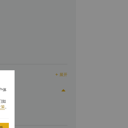
展开

户体

们如
政策
。
受