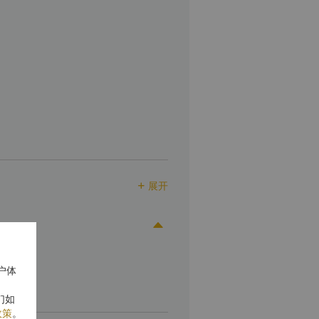
展开


户体
们如
政策
。