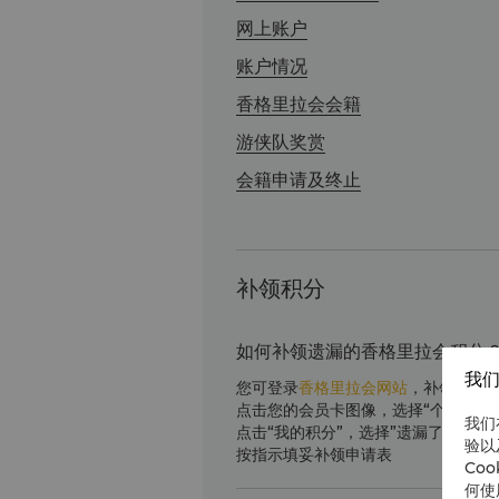
网上账户
账户情况
香格里拉会会籍
游侠队奖赏
会籍申请及终止
补领积分
如何补领遗漏的香格里拉会积分
我们
您可登录
香格里拉会网站
，补领遗漏
点击您的会员卡图像，选择“个人中心”
我们
点击“我的积分”，选择”遗漏了积分？”
验以
按指示填妥补领申请表
Co
何使