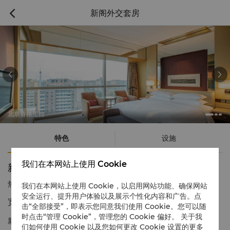
新阁外交套房



北京香格里拉
特色
设施
我们在本网站上使用 Cookie
新阁外交套房
热线电话
1 866 565 5050
我们在本网站上使用 Cookie，以启用网站功能、确保网站
安全运行、提升用户体验以及展示个性化内容和广告。点
宽敞开阔的空间 绚丽多姿的景致
击“全部接受”，即表示您同意我们使用 Cookie。您可以随
时点击“管理 Cookie”，管理您的 Cookie 偏好。 关于我
新阁外交套房典雅，宽敞舒适，是宾客举行商务会议或娱乐活动的
们如何使用 Cookie 以及您如何更改 Cookie 设置的更多