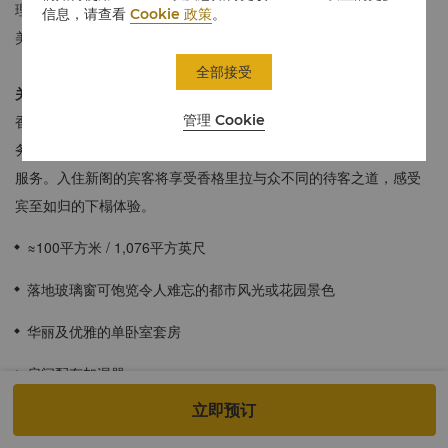
理想之所，宾客更可在大飘窗旁欣赏北京城市美景或酒店中式园林
信息，请查看
Cookie 政策
。
美景。
全部接受
关于新阁
管理 Cookie
香格里拉深明真正的奢华，意味着用得其所的品质时光。无论是商
务出行或休闲旅游，我们致力于为新阁宾客提供悉心周到的个性化
服务。入住新阁的宾客将享受香格里拉与众不同的待客之道，感受
宾至如归的下榻体验。
≈100平方米 / 1,076平方英尺
落地玻璃窗可饱览令人难忘的都市风光或花园景色
华丽及优雅的单卧室套房
房间配有加湿器
立即预订
宽敞的浴室配备独立的淋浴间和雨淋花洒及大理石浴缸