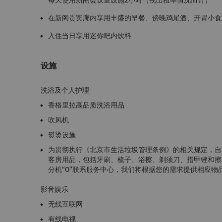
每天使用新阁会议室设施2小时（视出租率情况而订）
在新阁贵宾廊内享用丰盛的早餐、傍晚鸡尾酒、开胃小食
入住当日享用迷你吧内饮料
设施
洗浴及个人护理
香格里拉高品质洗浴用品
吹风机
熨烫设施
为贯彻执行《北京市生活垃圾管理条例》的相关规定，自2
客房用品，包括牙刷、梳子、浴擦、剃须刀、指甲锉和擦
分机“0”联系服务中心，我们将根据您的需求提供相应物
影音娱乐
无线互联网
有线电视