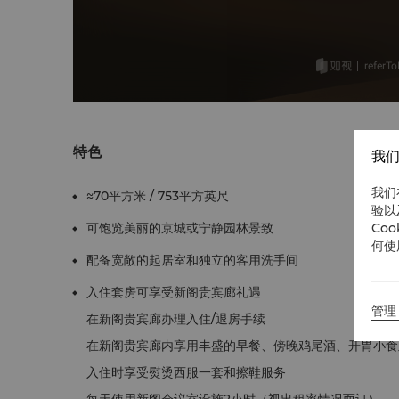
特色
我们
我们
≈70平方米 / 753平方英尺
验以
Co
可饱览美丽的京城或宁静园林景致
何使
配备宽敞的起居室和独立的客用洗手间
入住套房可享受新阁贵宾廊礼遇
管理 
在新阁贵宾廊办理入住/退房手续
在新阁贵宾廊内享用丰盛的早餐、傍晚鸡尾酒、开胃小食
入住时享受熨烫西服一套和擦鞋服务