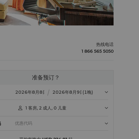
热线电话
1 866 565 5050
准备预订？
(1晚)
1
客房
,
2
成人
,
0
儿童

码